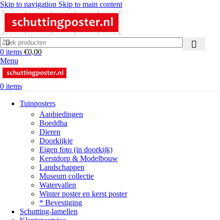
Skip to navigation
Skip to main content
0
items
€
0,00
Menu
0
items
Tuinposters
Aanbiedingen
Boeddha
Dieren
Doorkijkje
Eigen foto (in doorkijk)
Kerstdorp & Modelbouw
Landschappen
Museum collectie
Watervallen
Winter poster en kerst poster
* Bevestiging
Schutting-lamellen