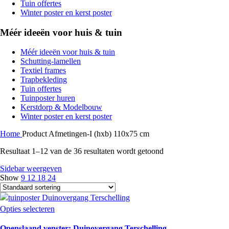
Tuin offertes
Winter poster en kerst poster
Méér ideeën voor huis & tuin
Méér ideeën voor huis & tuin
Schutting-lamellen
Textiel frames
Trapbekleding
Tuin offertes
Tuinposter huren
Kerstdorp & Modelbouw
Winter poster en kerst poster
Home
Product Afmetingen-I (hxb)
110x75 cm
Resultaat 1–12 van de 36 resultaten wordt getoond
Sidebar weergeven
Show
9
12
18
24
Opties selecteren
Openslaand venster: Duinovergang Terschelling