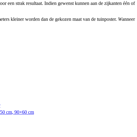
r een strak resultaat. Indien gewenst kunnen aan de zijkanten één of
imeters kleiner worden dan de gekozen maat van de tuinposter.
W
anneer
r
50 cm
,
90×60 cm