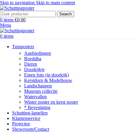
Skip to navigation
Skip to main content
Search
0
items
€
0,00
Menu
0
items
Tuinposters
Aanbiedingen
Boeddha
Dieren
Doorkijkje
Eigen foto (in doorkijk)
Kerstdorp & Modelbouw
Landschappen
Museum collectie
Watervallen
Winter poster en kerst poster
* Bevestiging
Schutting-lamellen
Klantenservice
Projecten
Showroom/Contact