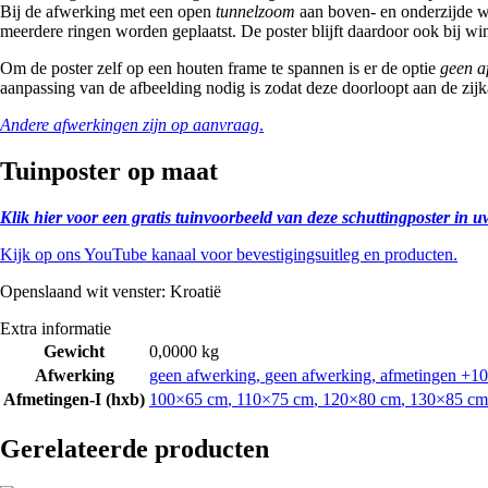
Bij de afwerking met een open
tunnelzoom
aan boven- en onderzijde wo
meerdere ringen worden geplaatst. De poster blijft daardoor ook bij win
Om de poster zelf op een houten frame te spannen is er de optie
geen a
aanpassing van de afbeelding nodig is zodat deze doorloopt aan de zijk
Andere afwerkingen zijn op aanvraag
.
Tuinposter op maat
Klik hier voor een gratis tuinvoorbeeld van deze schuttingposter in u
Kijk op ons YouTube kanaal voor bevestigingsuitleg en producten.
Openslaand wit venster: Kroatië
Extra informatie
Gewicht
0,0000 kg
Afwerking
geen afwerking
,
geen afwerking, afmetingen +10
Afmetingen-I (hxb)
100×65 cm
,
110×75 cm
,
120×80 cm
,
130×85 cm
Gerelateerde producten