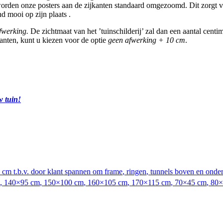
rden onze posters aan de zijkanten standaard omgezoomd. Dit zorgt voo
d mooi op zijn plaats .
fwerking.
De zichtmaat van het ’tuinschilderij’ zal dan een aantal cent
anten, kunt u kiezen voor de optie
geen afwerking + 10 cm
.
w tuin!
 cm t.b.v. door klant spannen om frame
,
ringen
,
tunnels boven en onde
,
140×95 cm
,
150×100 cm
,
160×105 cm
,
170×115 cm
,
70×45 cm
,
80×