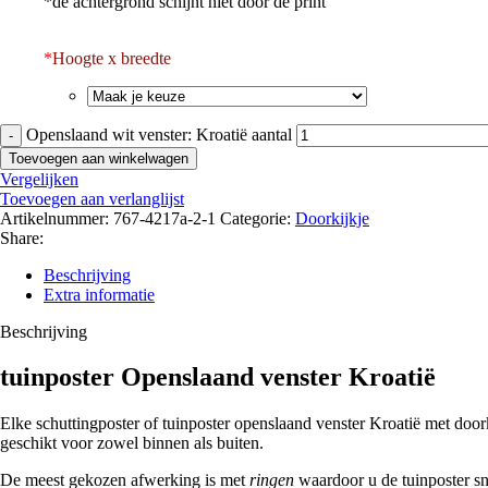
*de achtergrond schijnt niet door de print
*
Hoogte x breedte
Openslaand wit venster: Kroatië aantal
Toevoegen aan winkelwagen
Vergelijken
Toevoegen aan verlanglijst
Artikelnummer:
767-4217a-2-1
Categorie:
Doorkijkje
Share:
Beschrijving
Extra informatie
Beschrijving
tuinposter Openslaand venster Kroatië
Elke schuttingposter of tuinposter openslaand venster Kroatië met doo
geschikt voor zowel binnen als buiten.
De meest gekozen afwerking is met
ringen
waardoor u de tuinposter sn