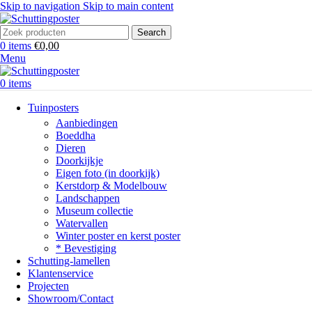
Skip to navigation
Skip to main content
Search
0
items
€
0,00
Menu
0
items
Tuinposters
Aanbiedingen
Boeddha
Dieren
Doorkijkje
Eigen foto (in doorkijk)
Kerstdorp & Modelbouw
Landschappen
Museum collectie
Watervallen
Winter poster en kerst poster
* Bevestiging
Schutting-lamellen
Klantenservice
Projecten
Showroom/Contact