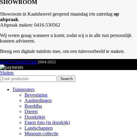
SHOWROOM
Showroom in Kaatsheuvel geopend maandag t/m zaterdag
op
afspraak
.
Afspraak maken: 0416-530562
Wij weten graag wanneer u komt; zodat wij u in alle rust persoonlijk
kunnen adviseren.
Breng een digitale tuinfoto mee, om een tuinvoorbeeld te maken.
SCHUTTINGPOSTER
2004-2022
Sluiten
Search
Tuinposters
Bevestiging
Aanbiedingen
Boeddha
Dieren
Doorkijkje
Eigen foto (in doorkijk)
Landschappen
Museum collectie