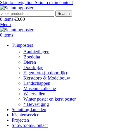
Skip to navigation
Skip to main content
Search
0
items
€
0,00
Menu
0
items
Tuinposters
Aanbiedingen
Boeddha
Dieren
Doorkijkje
Eigen foto (in doorkijk)
Kerstdorp & Modelbouw
Landschappen
Museum collectie
Watervallen
Winter poster en kerst poster
* Bevestiging
Schutting-lamellen
Klantenservice
Projecten
Showroom/Contact