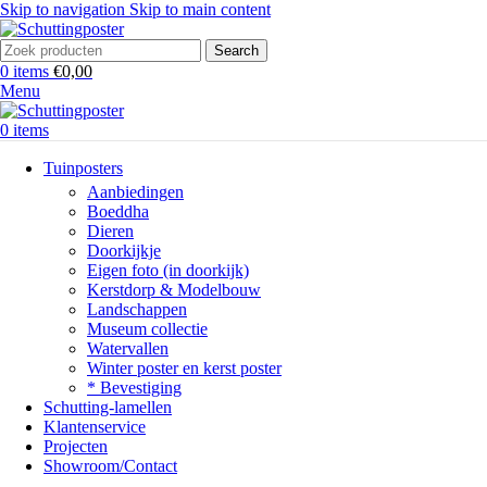
Skip to navigation
Skip to main content
Search
0
items
€
0,00
Menu
0
items
Tuinposters
Aanbiedingen
Boeddha
Dieren
Doorkijkje
Eigen foto (in doorkijk)
Kerstdorp & Modelbouw
Landschappen
Museum collectie
Watervallen
Winter poster en kerst poster
* Bevestiging
Schutting-lamellen
Klantenservice
Projecten
Showroom/Contact