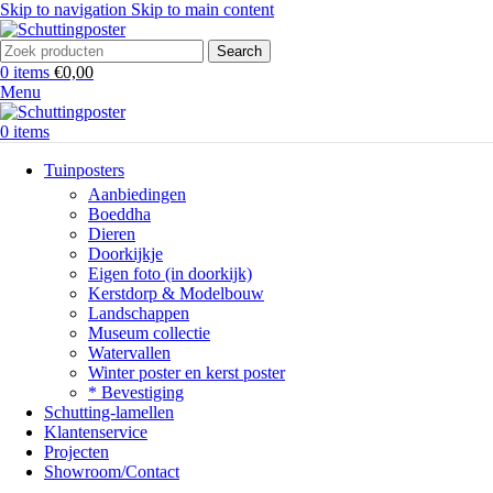
Skip to navigation
Skip to main content
Search
0
items
€
0,00
Menu
0
items
Tuinposters
Aanbiedingen
Boeddha
Dieren
Doorkijkje
Eigen foto (in doorkijk)
Kerstdorp & Modelbouw
Landschappen
Museum collectie
Watervallen
Winter poster en kerst poster
* Bevestiging
Schutting-lamellen
Klantenservice
Projecten
Showroom/Contact