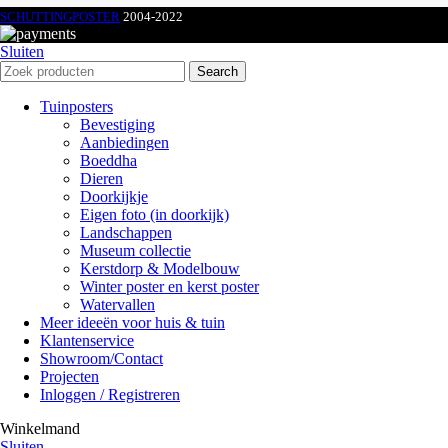
SCHUTTINGPOSTER
2004-2022
Sluiten
Search
Tuinposters
Bevestiging
Aanbiedingen
Boeddha
Dieren
Doorkijkje
Eigen foto (in doorkijk)
Landschappen
Museum collectie
Kerstdorp & Modelbouw
Winter poster en kerst poster
Watervallen
Meer ideeën voor huis & tuin
Klantenservice
Showroom/Contact
Projecten
Inloggen / Registreren
Winkelmand
Sluiten