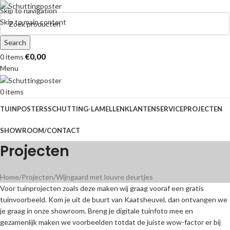
Skip to navigation
Skip to main content
Search
€
0,00
0
items
Menu
0
items
TUINPOSTERS
SCHUTTING-LAMELLEN
KLANTENSERVICE
PROJECTEN
SHOWROOM/CONTACT
Projecten
Home
Projecten
Wijngaard met louvre deurtjes
Voor tuinprojecten zoals deze maken wij graag vooraf een gratis
tuinvoorbeeld. Kom je uit de buurt van Kaatsheuvel, dan ontvangen we
je graag in onze showroom. Breng je digitale tuinfoto mee en
gezamenlijk maken we voorbeelden totdat de juiste wow-factor er bij