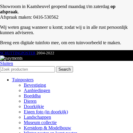
Showroom in Kaatsheuvel geopend maandag t/m zaterdag
op
afspraak
.
Afspraak maken: 0416-530562
Wij weten graag wanneer u komt; zodat wij u in alle rust persoonlijk
kunnen adviseren.
Breng een digitale tuinfoto mee, om een tuinvoorbeeld te maken.
SCHUTTINGPOSTER
2004-2022
Sluiten
Search
Tuinposters
Bevestiging
Aanbiedingen
Boeddha
Dieren
Doorkijkje
Eigen foto (in doorkijk)
Landschappen
Museum collectie
Kerstdorp & Modelbouw