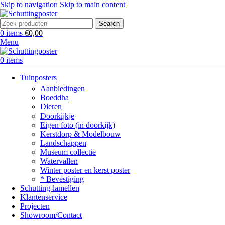
Skip to navigation
Skip to main content
Search
0
items
€
0,00
Menu
0
items
Tuinposters
Aanbiedingen
Boeddha
Dieren
Doorkijkje
Eigen foto (in doorkijk)
Kerstdorp & Modelbouw
Landschappen
Museum collectie
Watervallen
Winter poster en kerst poster
* Bevestiging
Schutting-lamellen
Klantenservice
Projecten
Showroom/Contact