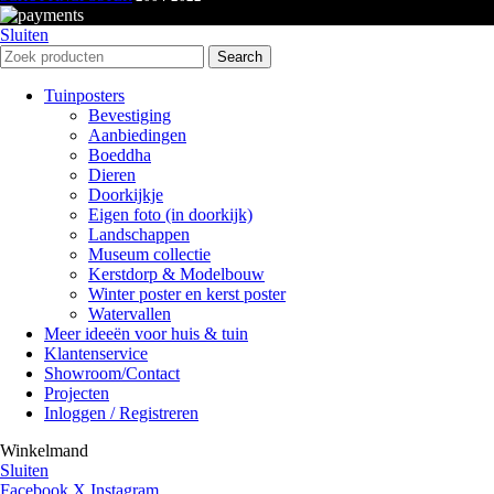
Sluiten
Search
Tuinposters
Bevestiging
Aanbiedingen
Boeddha
Dieren
Doorkijkje
Eigen foto (in doorkijk)
Landschappen
Museum collectie
Kerstdorp & Modelbouw
Winter poster en kerst poster
Watervallen
Meer ideeën voor huis & tuin
Klantenservice
Showroom/Contact
Projecten
Inloggen / Registreren
Winkelmand
Sluiten
Facebook
X
Instagram