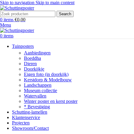
Skip to navigation
Skip to main content
Search
0
items
€
0,00
Menu
0
items
Tuinposters
Aanbiedingen
Boeddha
Dieren
Doorkijkje
Eigen foto (in doorkijk)
Kerstdorp & Modelbouw
Landschappen
Museum collectie
Watervallen
Winter poster en kerst poster
* Bevestiging
Schutting-lamellen
Klantenservice
Projecten
Showroom/Contact