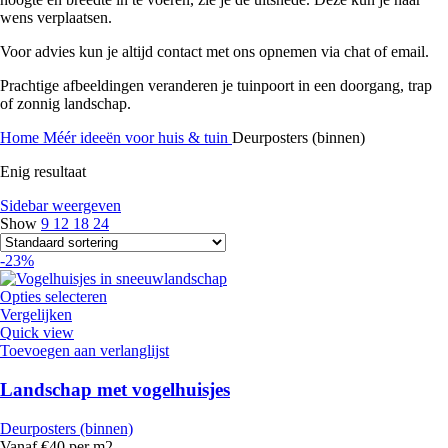
wens verplaatsen.
Voor advies kun je altijd contact met ons opnemen via chat of email.
Prachtige afbeeldingen veranderen je tuinpoort in een doorgang, trap
of zonnig landschap.
Home
Méér ideeën voor huis & tuin
Deurposters (binnen)
Enig resultaat
Sidebar weergeven
Show
9
12
18
24
-23%
Opties selecteren
Vergelijken
Quick view
Toevoegen aan verlanglijst
Landschap met vogelhuisjes
Deurposters (binnen)
Vanaf €40 per m2