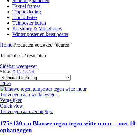
Schutting-lamellen
Textiel frames
Trapbekleding
Tuin offertes
Tuinposter huren
Kerstdorp & Modelbouw
Winter poster en kerst poster
Home
Producten getagged “deuren”
Toont alle 12 resultaten
Sidebar weergeven
Show
9
12
18
24
-28%
Toevoegen aan winkelwagen
Vergelijken
Quick view
Toevoegen aan verlanglijst
175×130 cm Blauwe regen tegen witte muur – met 10
ophangogen