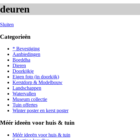
deuren
Sluiten
Categorieën
* Bevestiging
Aanbiedingen
Boeddha
Dieren
Doorkijkje
Eigen foto (in doorkijk)
Kerstdorp & Modelbouw
Landschappen
Watervallen
Museum collectie
Tuin offertes
Winter poster en kerst poster
Méér ideeën voor huis & tuin
Méér ideeën voor huis & tuin