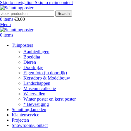
Skip to navigation
Skip to main content
Search
0
items
€
0,00
Menu
0
items
Tuinposters
Aanbiedingen
Boeddha
Dieren
Doorkijkje
Eigen foto (in doorkijk)
Kerstdorp & Modelbouw
Landschappen
Museum collectie
Watervallen
Winter poster en kerst poster
* Bevestiging
Schutting-lamellen
Klantenservice
Projecten
Showroom/Contact