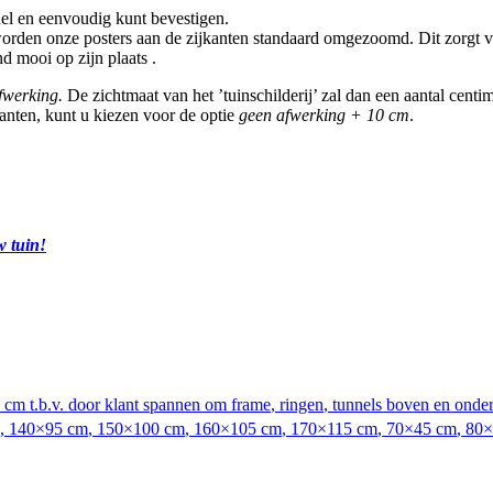
el en eenvoudig kunt bevestigen.
rden onze posters aan de zijkanten standaard omgezoomd. Dit zorgt voo
d mooi op zijn plaats .
fwerking.
De zichtmaat van het ’tuinschilderij’ zal dan een aantal cent
anten, kunt u kiezen voor de optie
geen afwerking + 10 cm
.
w tuin!
 cm t.b.v. door klant spannen om frame
,
ringen
,
tunnels boven en onde
,
140×95 cm
,
150×100 cm
,
160×105 cm
,
170×115 cm
,
70×45 cm
,
80×