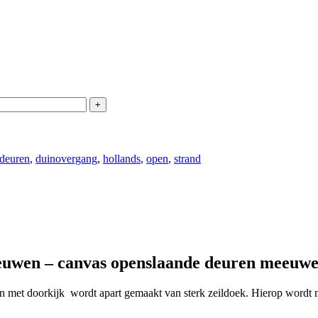
deuren
,
duinovergang
,
hollands
,
open
,
strand
euwen – canvas openslaande deuren meeuw
n met doorkijk wordt apart gemaakt van sterk zeildoek. Hierop wordt m