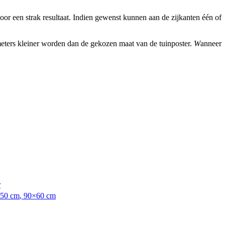
r een strak resultaat. Indien gewenst kunnen aan de zijkanten één of
imeters kleiner worden dan de gekozen maat van de tuinposter.
W
anneer
r
50 cm
,
90×60 cm