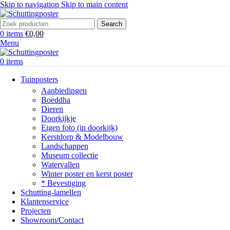
Skip to navigation
Skip to main content
Search
0
items
€
0,00
Menu
0
items
Tuinposters
Aanbiedingen
Boeddha
Dieren
Doorkijkje
Eigen foto (in doorkijk)
Kerstdorp & Modelbouw
Landschappen
Museum collectie
Watervallen
Winter poster en kerst poster
* Bevestiging
Schutting-lamellen
Klantenservice
Projecten
Showroom/Contact