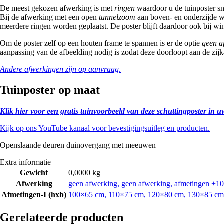
De meest gekozen afwerking is met
ringen
waardoor u de tuinposter sn
Bij de afwerking met een open
tunnelzoom
aan boven- en onderzijde wo
meerdere ringen worden geplaatst. De poster blijft daardoor ook bij win
Om de poster zelf op een houten frame te spannen is er de optie
geen a
aanpassing van de afbeelding nodig is zodat deze doorloopt aan de zijk
Andere afwerkingen zijn op aanvraag
.
Tuinposter op maat
Klik hier voor een gratis tuinvoorbeeld van deze schuttingposter in u
Kijk op ons YouTube kanaal voor bevestigingsuitleg en producten.
Openslaande deuren duinovergang met meeuwen
Extra informatie
Gewicht
0,0000 kg
Afwerking
geen afwerking
,
geen afwerking, afmetingen +10
Afmetingen-I (hxb)
100×65 cm
,
110×75 cm
,
120×80 cm
,
130×85 cm
Gerelateerde producten