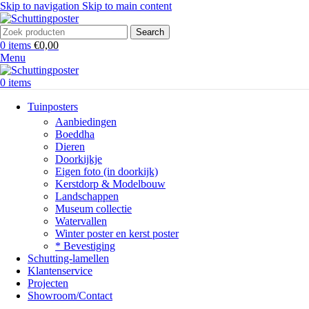
Skip to navigation
Skip to main content
Search
0
items
€
0,00
Menu
0
items
Tuinposters
Aanbiedingen
Boeddha
Dieren
Doorkijkje
Eigen foto (in doorkijk)
Kerstdorp & Modelbouw
Landschappen
Museum collectie
Watervallen
Winter poster en kerst poster
* Bevestiging
Schutting-lamellen
Klantenservice
Projecten
Showroom/Contact