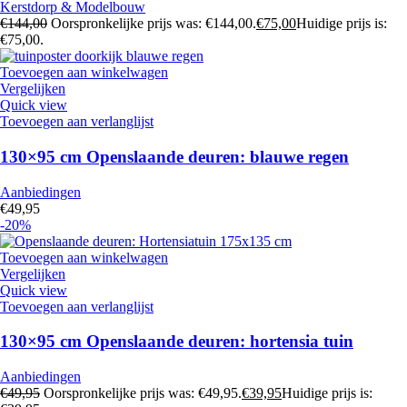
Kerstdorp & Modelbouw
€
144,00
Oorspronkelijke prijs was: €144,00.
€
75,00
Huidige prijs is:
€75,00.
Toevoegen aan winkelwagen
Vergelijken
Quick view
Toevoegen aan verlanglijst
130×95 cm Openslaande deuren: blauwe regen
Aanbiedingen
€
49,95
-20%
Toevoegen aan winkelwagen
Vergelijken
Quick view
Toevoegen aan verlanglijst
130×95 cm Openslaande deuren: hortensia tuin
Aanbiedingen
€
49,95
Oorspronkelijke prijs was: €49,95.
€
39,95
Huidige prijs is: