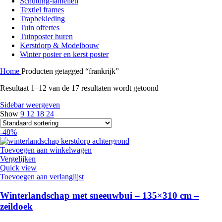
Schutting-lamellen
Textiel frames
Trapbekleding
Tuin offertes
Tuinposter huren
Kerstdorp & Modelbouw
Winter poster en kerst poster
Home
Producten getagged “frankrijk”
Resultaat 1–12 van de 17 resultaten wordt getoond
Sidebar weergeven
Show
9
12
18
24
-48%
Toevoegen aan winkelwagen
Vergelijken
Quick view
Toevoegen aan verlanglijst
Winterlandschap met sneeuwbui – 135×310 cm –
zeildoek