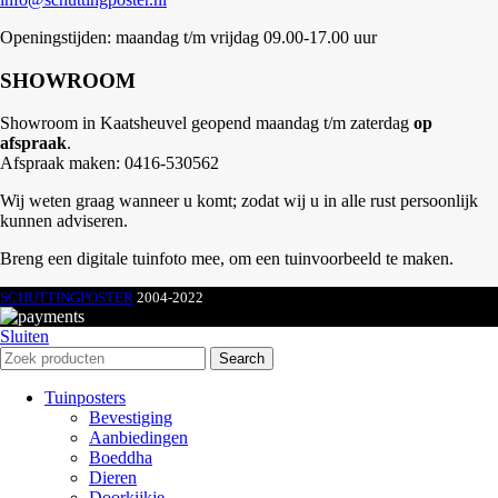
Openingstijden: maandag t/m vrijdag 09.00-17.00 uur
SHOWROOM
Showroom in Kaatsheuvel geopend maandag t/m zaterdag
op
afspraak
.
Afspraak maken: 0416-530562
Wij weten graag wanneer u komt; zodat wij u in alle rust persoonlijk
kunnen adviseren.
Breng een digitale tuinfoto mee, om een tuinvoorbeeld te maken.
SCHUTTINGPOSTER
2004-2022
Sluiten
Search
Tuinposters
Bevestiging
Aanbiedingen
Boeddha
Dieren
Doorkijkje