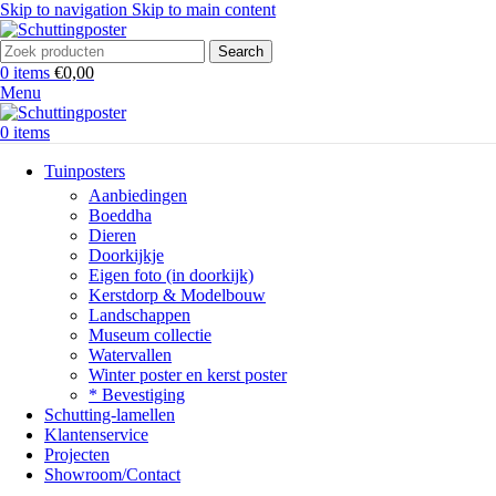
Skip to navigation
Skip to main content
Search
0
items
€
0,00
Menu
0
items
Tuinposters
Aanbiedingen
Boeddha
Dieren
Doorkijkje
Eigen foto (in doorkijk)
Kerstdorp & Modelbouw
Landschappen
Museum collectie
Watervallen
Winter poster en kerst poster
* Bevestiging
Schutting-lamellen
Klantenservice
Projecten
Showroom/Contact