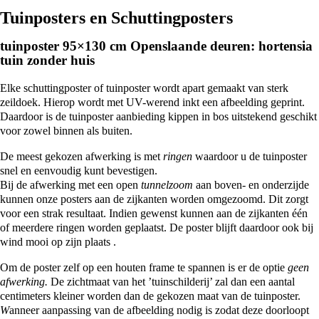
Tuinposters en Schuttingposters
tuinposter 95×130 cm Openslaande deuren: hortensia
tuin zonder huis
Elke schuttingposter of tuinposter wordt apart gemaakt van sterk
zeildoek. Hierop wordt met UV-werend inkt een afbeelding geprint.
Daardoor is de tuinposter aanbieding kippen in bos uitstekend geschikt
voor zowel binnen als buiten.
De meest gekozen afwerking is met
ringen
waardoor u de tuinposter
snel en eenvoudig kunt bevestigen.
Bij de afwerking met een open
tunnelzoom
aan boven- en onderzijde
kunnen onze posters aan de zijkanten worden omgezoomd. Dit zorgt
voor een strak resultaat. Indien gewenst kunnen aan de zijkanten één
of meerdere ringen worden geplaatst. De poster blijft daardoor ook bij
wind mooi op zijn plaats .
Om de poster zelf op een houten frame te spannen is er de optie
geen
afwerking.
De zichtmaat van het ’tuinschilderij’ zal dan een aantal
centimeters kleiner worden dan de gekozen maat van de tuinposter.
W
anneer aanpassing van de afbeelding nodig is zodat deze doorloopt