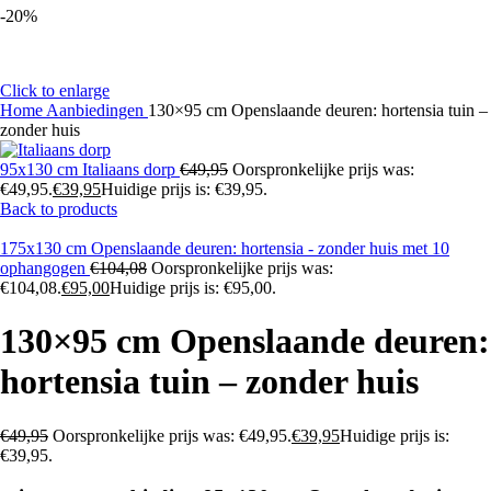
-20%
Click to enlarge
Home
Aanbiedingen
130×95 cm Openslaande deuren: hortensia tuin –
zonder huis
95x130 cm Italiaans dorp
€
49,95
Oorspronkelijke prijs was:
€49,95.
€
39,95
Huidige prijs is: €39,95.
Back to products
175x130 cm Openslaande deuren: hortensia - zonder huis met 10
ophangogen
€
104,08
Oorspronkelijke prijs was:
€104,08.
€
95,00
Huidige prijs is: €95,00.
130×95 cm Openslaande deuren:
hortensia tuin – zonder huis
€
49,95
Oorspronkelijke prijs was: €49,95.
€
39,95
Huidige prijs is:
€39,95.