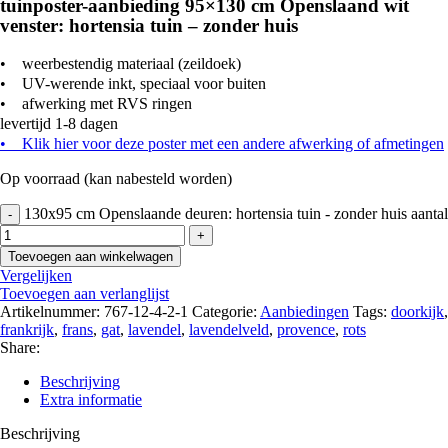
tuinposter-aanbieding 95×130 cm Openslaand wit
venster: hortensia tuin – zonder huis
• weerbestendig materiaal (zeildoek)
• UV-werende inkt, speciaal voor buiten
• afwerking met RVS ringen
levertijd 1-8 dagen
• Klik hier voor deze poster met een andere afwerking of afmetingen
Op voorraad (kan nabesteld worden)
130x95 cm Openslaande deuren: hortensia tuin - zonder huis aantal
Toevoegen aan winkelwagen
Vergelijken
Toevoegen aan verlanglijst
Artikelnummer:
767-12-4-2-1
Categorie:
Aanbiedingen
Tags:
doorkijk
,
frankrijk
,
frans
,
gat
,
lavendel
,
lavendelveld
,
provence
,
rots
Share:
Beschrijving
Extra informatie
Beschrijving