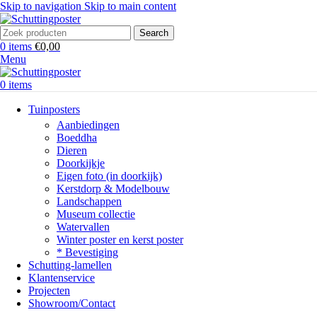
Skip to navigation
Skip to main content
Search
0
items
€
0,00
Menu
0
items
Tuinposters
Aanbiedingen
Boeddha
Dieren
Doorkijkje
Eigen foto (in doorkijk)
Kerstdorp & Modelbouw
Landschappen
Museum collectie
Watervallen
Winter poster en kerst poster
* Bevestiging
Schutting-lamellen
Klantenservice
Projecten
Showroom/Contact