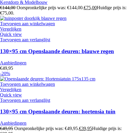
Kerstdorp & Modelbouw
€
144,00
Oorspronkelijke prijs was: €144,00.
€
75,00
Huidige prijs is:
€75,00.
Toevoegen aan winkelwagen
Vergelijken
Quick view
Toevoegen aan verlanglijst
130×95 cm Openslaande deuren: blauwe regen
Aanbiedingen
€
49,95
-20%
Toevoegen aan winkelwagen
Vergelijken
Quick view
Toevoegen aan verlanglijst
130×95 cm Openslaande deuren: hortensia tuin
Aanbiedingen
€
49,95
Oorspronkelijke prijs was: €49,95.
€
39,95
Huidige prijs is: