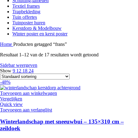
Schutting-lamellen
Textiel frames
Trapbekleding
Tuin offertes
Tuinposter huren
Kerstdorp & Modelbouw
Winter poster en kerst poster
Home
Producten getagged “frans”
Resultaat 1–12 van de 17 resultaten wordt getoond
Sidebar weergeven
Show
9
12
18
24
-48%
Toevoegen aan winkelwagen
Vergelijken
Quick view
Toevoegen aan verlanglijst
Winterlandschap met sneeuwbui – 135×310 cm –
zeildoek