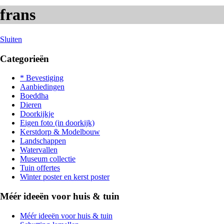
frans
Sluiten
Categorieën
* Bevestiging
Aanbiedingen
Boeddha
Dieren
Doorkijkje
Eigen foto (in doorkijk)
Kerstdorp & Modelbouw
Landschappen
Watervallen
Museum collectie
Tuin offertes
Winter poster en kerst poster
Méér ideeën voor huis & tuin
Méér ideeën voor huis & tuin