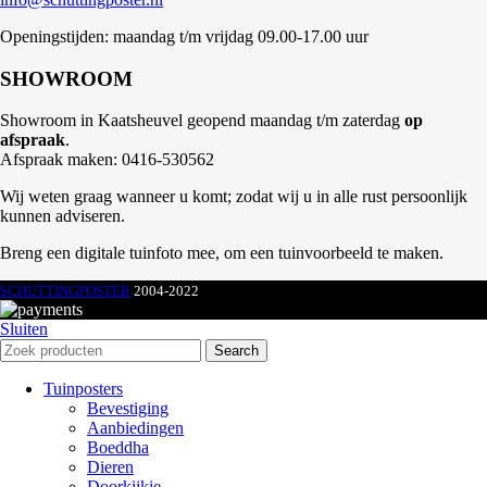
Openingstijden: maandag t/m vrijdag 09.00-17.00 uur
SHOWROOM
Showroom in Kaatsheuvel geopend maandag t/m zaterdag
op
afspraak
.
Afspraak maken: 0416-530562
Wij weten graag wanneer u komt; zodat wij u in alle rust persoonlijk
kunnen adviseren.
Breng een digitale tuinfoto mee, om een tuinvoorbeeld te maken.
SCHUTTINGPOSTER
2004-2022
Sluiten
Search
Tuinposters
Bevestiging
Aanbiedingen
Boeddha
Dieren
Doorkijkje