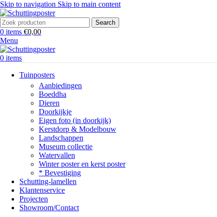
Skip to navigation
Skip to main content
Search
0
items
€
0,00
Menu
0
items
Tuinposters
Aanbiedingen
Boeddha
Dieren
Doorkijkje
Eigen foto (in doorkijk)
Kerstdorp & Modelbouw
Landschappen
Museum collectie
Watervallen
Winter poster en kerst poster
* Bevestiging
Schutting-lamellen
Klantenservice
Projecten
Showroom/Contact