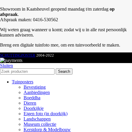
Showroom in Kaatsheuvel geopend maandag t/m zaterdag
op
afspraak
.
Afspraak maken: 0416-530562
Wij weten graag wanneer u komt; zodat wij u in alle rust persoonlijk
kunnen adviseren.
Breng een digitale tuinfoto mee, om een tuinvoorbeeld te maken.
SCHUTTINGPOSTER
2004-2022
Sluiten
Search
Tuinposters
Bevestiging
Aanbiedingen
Boeddha
Dieren
Doorkijkje
Eigen foto (in doorkijk)
Landschappen
Museum collectie
Kerstdorp & Modelbouw