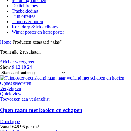
Schutting-lamellen
Textiel frames
Trapbekleding
Tuin offertes
Tuinposter huren
Kerstdorp & Modelbouw
Winter poster en kerst poster
Home
Producten getagged “glas”
Toont alle 2 resultaten
Sidebar weergeven
Show
9
12
18
24
Opties selecteren
Vergelijken
Quick view
Toevoegen aan verlanglijst
Open raam met koeien en schapen
Doorkijkje
Vanaf €48.95 per m2