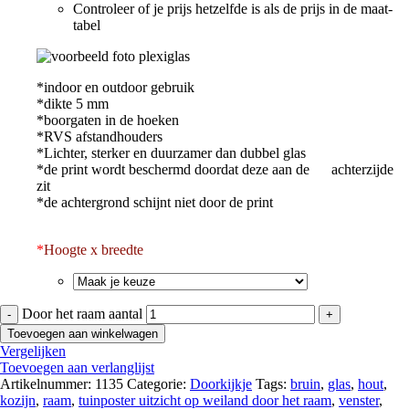
Controleer of je prijs hetzelfde is als de prijs in de maat-
tabel
*indoor en outdoor gebruik
*dikte 5 mm
*boorgaten in de hoeken
*RVS afstandhouders
*Lichter, sterker en duurzamer dan dubbel glas
*de print wordt beschermd doordat deze aan de achterzijde
zit
*de achtergrond schijnt niet door de print
*
Hoogte x breedte
Door het raam aantal
Toevoegen aan winkelwagen
Vergelijken
Toevoegen aan verlanglijst
Artikelnummer:
1135
Categorie:
Doorkijkje
Tags:
bruin
,
glas
,
hout
,
kozijn
,
raam
,
tuinposter uitzicht op weiland door het raam
,
venster
,