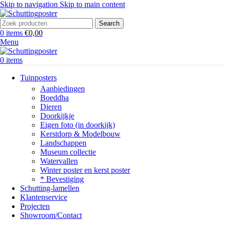
Skip to navigation
Skip to main content
Search
0
items
€
0,00
Menu
0
items
Tuinposters
Aanbiedingen
Boeddha
Dieren
Doorkijkje
Eigen foto (in doorkijk)
Kerstdorp & Modelbouw
Landschappen
Museum collectie
Watervallen
Winter poster en kerst poster
* Bevestiging
Schutting-lamellen
Klantenservice
Projecten
Showroom/Contact