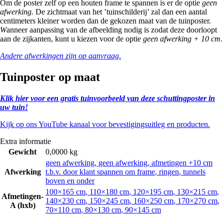
Om de poster zelf op een houten frame te spannen is er de optie
geen
afwerking.
De zichtmaat van het ’tuinschilderij’ zal dan een aantal
centimeters kleiner worden dan de gekozen maat van de tuinposter.
W
anneer aanpassing van de afbeelding nodig is zodat deze doorloopt
aan de zijkanten, kunt u kiezen voor de optie
geen afwerking + 10 cm
.
Andere afwerkingen zijn op aanvraag
.
Tuinposter op maat
Klik hier voor een gratis tuinvoorbeeld van deze schuttingposter in
uw tuin!
Kijk op ons YouTube kanaal voor bevestigingsuitleg en producten.
Extra informatie
Gewicht
0,0000 kg
geen afwerking
,
geen afwerking, afmetingen +10 cm
Afwerking
t.b.v. door klant spannen om frame
,
ringen
,
tunnels
boven en onder
100×165 cm
,
110×180 cm
,
120×195 cm
,
130×215 cm
,
Afmetingen-
140×230 cm
,
150×245 cm
,
160×250 cm
,
170×270 cm
,
A (hxb)
70×110 cm
,
80×130 cm
,
90×145 cm