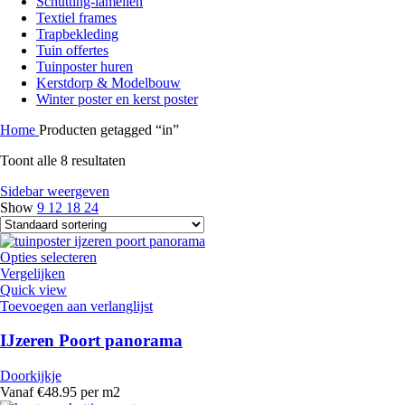
Schutting-lamellen
Textiel frames
Trapbekleding
Tuin offertes
Tuinposter huren
Kerstdorp & Modelbouw
Winter poster en kerst poster
Home
Producten getagged “in”
Toont alle 8 resultaten
Sidebar weergeven
Show
9
12
18
24
Opties selecteren
Vergelijken
Quick view
Toevoegen aan verlanglijst
IJzeren Poort panorama
Doorkijkje
Vanaf €48.95 per m2