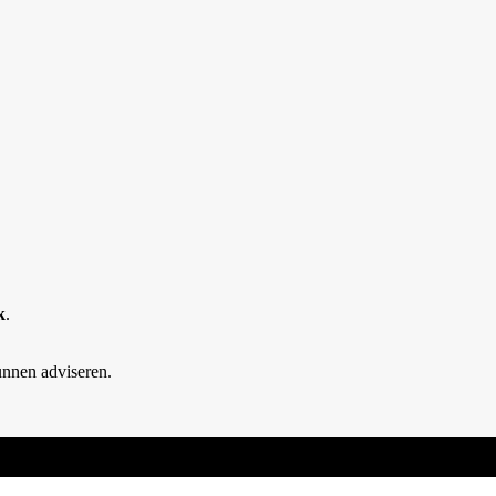
k
.
unnen adviseren.