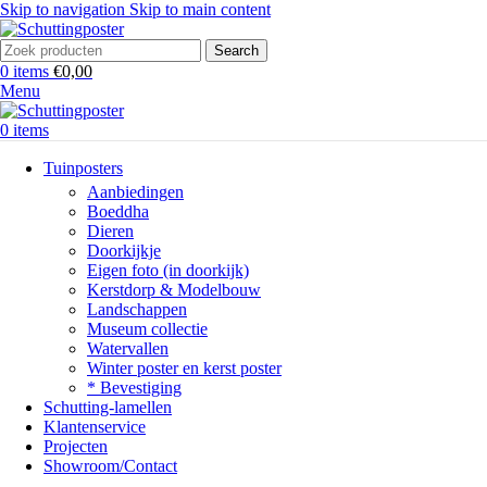
Skip to navigation
Skip to main content
Search
0
items
€
0,00
Menu
0
items
Tuinposters
Aanbiedingen
Boeddha
Dieren
Doorkijkje
Eigen foto (in doorkijk)
Kerstdorp & Modelbouw
Landschappen
Museum collectie
Watervallen
Winter poster en kerst poster
* Bevestiging
Schutting-lamellen
Klantenservice
Projecten
Showroom/Contact