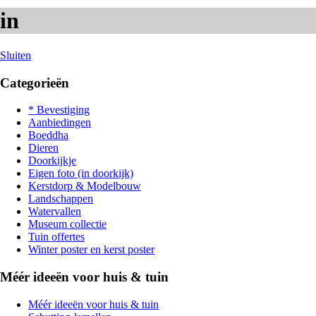
in
Sluiten
Categorieën
* Bevestiging
Aanbiedingen
Boeddha
Dieren
Doorkijkje
Eigen foto (in doorkijk)
Kerstdorp & Modelbouw
Landschappen
Watervallen
Museum collectie
Tuin offertes
Winter poster en kerst poster
Méér ideeën voor huis & tuin
Méér ideeën voor huis & tuin