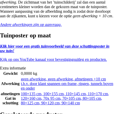
afwerking.
De zichtmaat van het ’tuinschilderij’ zal dan een aantal
centimeters kleiner worden dan de gekozen maat van de tuinposter.
W
anneer aanpassing van de afbeelding nodig is zodat deze doorloopt
aan de zijkanten, kunt u kiezen voor de optie
geen afwerking + 10 cm
.
Andere afwerkingen zijn op aanvraag
.
Tuinposter op maat
Klik hier voor een gratis tuinvoorbeeld van deze schuttingposter in
uw tuin!
Kijk op ons YouTube kanaal voor bevestigingsuitleg en producten.
Extra informatie
Gewicht
0,0000 kg
geen afwerking
,
geen afwerking, afmetingen +10 cm
Afwerking
t.b.v. door klant spannen om frame
,
ringen
,
tunnels boven
en onder
afmetingen
100×135 cm
,
100×155 cm
,
110×145 cm
,
110×170 cm
,
Gat in
120×160 cm
,
70x 95 cm
,
70×105 cm
,
80×105 cm
,
schutting
80×125 cm
,
90×120 cm
,
90×140 cm