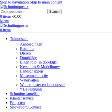
Skip to navigation
Skip to main content
Search
0
items
€
0,00
Menu
0
items
Tuinposters
Aanbiedingen
Boeddha
Dieren
Doorkijkje
Eigen foto (in doorkijk)
Kerstdorp & Modelbouw
Landschappen
Museum collectie
Watervallen
Winter poster en kerst poster
* Bevestiging
Schutting-lamellen
Klantenservice
Projecten
Showroom/Contact