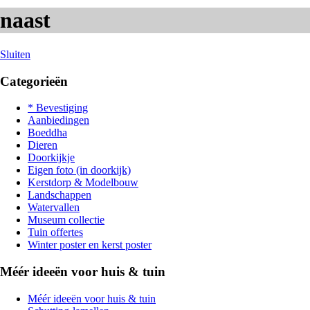
naast
Sluiten
Categorieën
* Bevestiging
Aanbiedingen
Boeddha
Dieren
Doorkijkje
Eigen foto (in doorkijk)
Kerstdorp & Modelbouw
Landschappen
Watervallen
Museum collectie
Tuin offertes
Winter poster en kerst poster
Méér ideeën voor huis & tuin
Méér ideeën voor huis & tuin