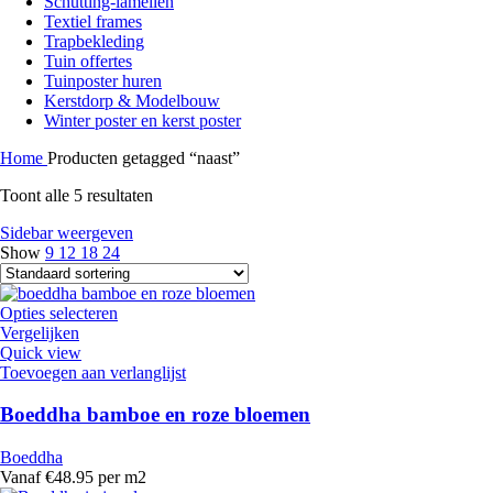
Schutting-lamellen
Textiel frames
Trapbekleding
Tuin offertes
Tuinposter huren
Kerstdorp & Modelbouw
Winter poster en kerst poster
Home
Producten getagged “naast”
Toont alle 5 resultaten
Sidebar weergeven
Show
9
12
18
24
Opties selecteren
Vergelijken
Quick view
Toevoegen aan verlanglijst
Boeddha bamboe en roze bloemen
Boeddha
Vanaf €48.95 per m2