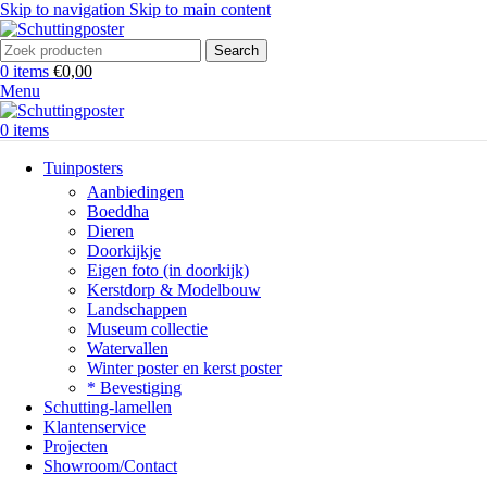
Skip to navigation
Skip to main content
Search
0
items
€
0,00
Menu
0
items
Tuinposters
Aanbiedingen
Boeddha
Dieren
Doorkijkje
Eigen foto (in doorkijk)
Kerstdorp & Modelbouw
Landschappen
Museum collectie
Watervallen
Winter poster en kerst poster
* Bevestiging
Schutting-lamellen
Klantenservice
Projecten
Showroom/Contact