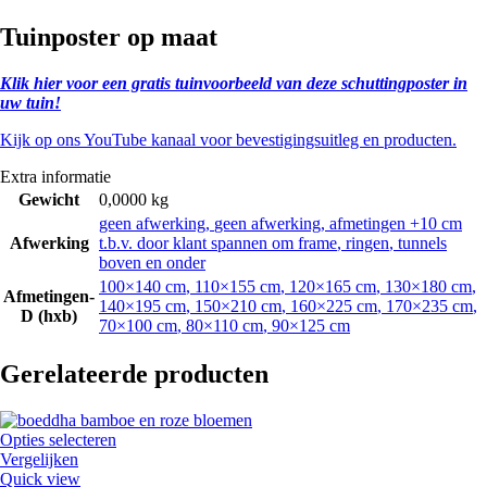
Tuinposter op maat
Klik hier voor een gratis tuinvoorbeeld van deze schuttingposter in
uw tuin!
Kijk op ons YouTube kanaal voor bevestigingsuitleg en producten.
Extra informatie
Gewicht
0,0000 kg
geen afwerking
,
geen afwerking, afmetingen +10 cm
Afwerking
t.b.v. door klant spannen om frame
,
ringen
,
tunnels
boven en onder
100×140 cm
,
110×155 cm
,
120×165 cm
,
130×180 cm
,
Afmetingen-
140×195 cm
,
150×210 cm
,
160×225 cm
,
170×235 cm
,
D (hxb)
70×100 cm
,
80×110 cm
,
90×125 cm
Gerelateerde producten
Opties selecteren
Vergelijken
Quick view