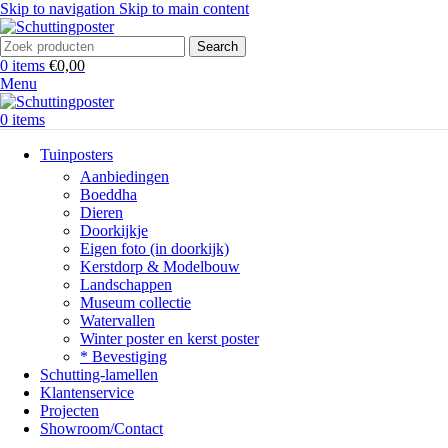
Skip to navigation
Skip to main content
Search
0
items
€
0,00
Menu
0
items
Tuinposters
Aanbiedingen
Boeddha
Dieren
Doorkijkje
Eigen foto (in doorkijk)
Kerstdorp & Modelbouw
Landschappen
Museum collectie
Watervallen
Winter poster en kerst poster
* Bevestiging
Schutting-lamellen
Klantenservice
Projecten
Showroom/Contact