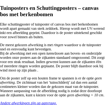
Tuinposters en Schuttingposters – canvas
bos met berkenbomen
Elke schuttingposter of tuinposter of canvas bos met berkenbomen
wordt apart gemaakt van sterk zeildoek. Hierop wordt met UV-werend
inkt een afbeelding geprint. Daardoor is de poster uitstekend geschikt
voor zowel binnen als buiten.
De meest gekozen afwerking is met
ringen
waardoor u de tuinposter
snel en eenvoudig kunt bevestigen.
Bij de afwerking met een open
tunnelzoom
aan boven- en onderzijde
worden onze posters aan de zijkanten standaard omgezoomd. Dit zorgt
voor een strak resultaat. Indien gewenst kunnen aan de zijkanten één
of meerdere ringen worden geplaatst. De poster blijft daardoor ook bij
wind mooi op zijn plaats .
Om de poster zelf op een houten frame te spannen is er de optie
geen
afwerking.
De zichtmaat van het ’tuinschilderij’ zal dan een aantal
centimeters kleiner worden dan de gekozen maat van de tuinposter.
W
anneer aanpassing van de afbeelding nodig is zodat deze doorloopt
aan de zijkanten, kunt u kiezen voor de optie
geen afwerking + 10 cm
.
Andere afwerkingen zijn op aanvraag
.