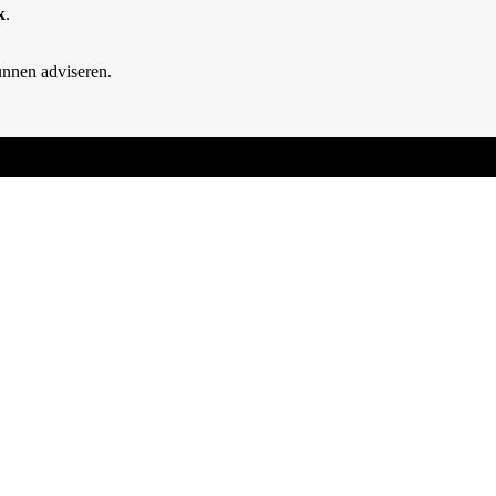
k
.
unnen adviseren.