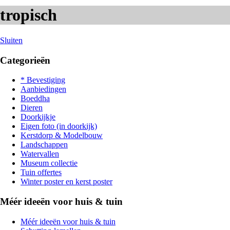
tropisch
Sluiten
Categorieën
* Bevestiging
Aanbiedingen
Boeddha
Dieren
Doorkijkje
Eigen foto (in doorkijk)
Kerstdorp & Modelbouw
Landschappen
Watervallen
Museum collectie
Tuin offertes
Winter poster en kerst poster
Méér ideeën voor huis & tuin
Méér ideeën voor huis & tuin