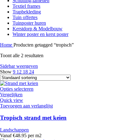
Schutting-lamellen
Textiel frames
Trapbekleding
Tuin offertes
Tuinposter huren
Kerstdorp & Modelbouw
Winter poster en kerst poster
Home
Producten getagged “tropisch”
Toont alle 2 resultaten
Sidebar weergeven
Show
9
12
18
24
Opties selecteren
Vergelijken
Quick view
Toevoegen aan verlanglijst
Tropisch strand met keien
Landschappen
Vanaf €48.95 per m2