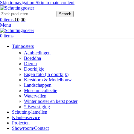
Skip to navigation
Skip to main content
Search
0
items
€
0,00
Menu
0
items
Tuinposters
Aanbiedingen
Boeddha
Dieren
Doorkijkje
Eigen foto (in doorkijk)
Kerstdorp & Modelbouw
Landschappen
Museum collectie
Watervallen
Winter poster en kerst poster
* Bevestiging
Schutting-lamellen
Klantenservice
Projecten
Showroom/Contact