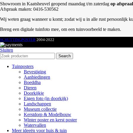
Showroom in Kaatsheuvel geopend maandag t/m zaterdag
op afspraa
Afspraak maken: 0416-530562
Wij weten graag wanneer u komt; zodat wij u in alle rust persoonlijk k
Breng een digitale tuinfoto mee, om een tuinvoorbeeld te maken.
SCHUTTINGPOSTER
2004-2022
Sluiten
Search
Tuinposters
Bevestiging
Aanbiedingen
Boeddha
Dieren
Doorkijkje
Eigen foto (in doorkijk)
Landschappen
Museum collectie
Kerstdorp & Modelbouw
Winter poster en kerst poster
Watervallen
Meer ideeën voor huis & tuin