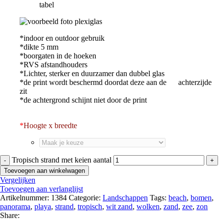
tabel
*indoor en outdoor gebruik
*dikte 5 mm
*boorgaten in de hoeken
*RVS afstandhouders
*Lichter, sterker en duurzamer dan dubbel glas
*de print wordt beschermd doordat deze aan de achterzijde
zit
*de achtergrond schijnt niet door de print
*
Hoogte x breedte
Tropisch strand met keien aantal
Toevoegen aan winkelwagen
Vergelijken
Toevoegen aan verlanglijst
Artikelnummer:
1384
Categorie:
Landschappen
Tags:
beach
,
bomen
,
panorama
,
playa
,
strand
,
tropisch
,
wit zand
,
wolken
,
zand
,
zee
,
zon
Share: