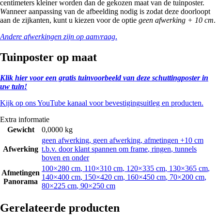
centimeters kleiner worden dan de gekozen maat van de tuinposter.
W
anneer aanpassing van de afbeelding nodig is zodat deze doorloopt
aan de zijkanten, kunt u kiezen voor de optie
geen afwerking + 10 cm
.
Andere afwerkingen zijn op aanvraag
.
Tuinposter op maat
Klik hier voor een gratis tuinvoorbeeld van deze schuttingposter in
uw tuin!
Kijk op ons YouTube kanaal voor bevestigingsuitleg en producten.
Extra informatie
Gewicht
0,0000 kg
geen afwerking
,
geen afwerking, afmetingen +10 cm
Afwerking
t.b.v. door klant spannen om frame
,
ringen
,
tunnels
boven en onder
100×280 cm
,
110×310 cm
,
120×335 cm
,
130×365 cm
,
Afmetingen
140×400 cm
,
150×420 cm
,
160×450 cm
,
70×200 cm
,
Panorama
80×225 cm
,
90×250 cm
Gerelateerde producten