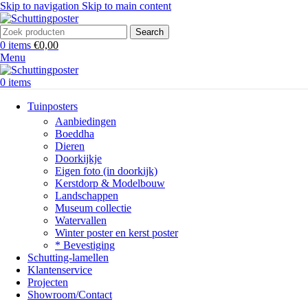
Skip to navigation
Skip to main content
Search
0
items
€
0,00
Menu
0
items
Tuinposters
Aanbiedingen
Boeddha
Dieren
Doorkijkje
Eigen foto (in doorkijk)
Kerstdorp & Modelbouw
Landschappen
Museum collectie
Watervallen
Winter poster en kerst poster
* Bevestiging
Schutting-lamellen
Klantenservice
Projecten
Showroom/Contact