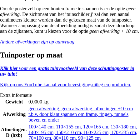
Om de poster zelf op een houten frame te spannen is er de optie
geen
afwerking.
De zichtmaat van het ’tuinschilderij’ zal dan een aantal
centimeters kleiner worden dan de gekozen maat van de tuinposter.
W
anneer aanpassing van de afbeelding nodig is zodat deze doorloopt
aan de zijkanten, kunt u kiezen voor de optie
geen afwerking + 10 cm
.
Andere afwerkingen zijn op aanvraag
.
Tuinposter op maat
Klik hier voor een gratis tuinvoorbeeld van deze schuttingposter in
uw tuin!
Kijk op ons YouTube kanaal voor bevestigingsuitleg en producten.
Extra informatie
Gewicht
0,0000 kg
geen afwerking
,
geen afwerking, afmetingen +10 cm
Afwerking
t.b.v. door klant spannen om frame
,
ringen
,
tunnels
boven en onder
100×140 cm
,
110×155 cm
,
120×165 cm
,
130×180 cm
,
Afmetingen-
140×195 cm
,
150×210 cm
,
160×225 cm
,
170×235 cm
,
D (hxb)
70×100 cm
,
80×110 cm
,
90×125 cm