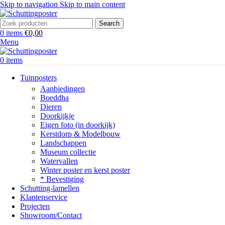
Skip to navigation
Skip to main content
Search
0
items
€
0,00
Menu
0
items
Tuinposters
Aanbiedingen
Boeddha
Dieren
Doorkijkje
Eigen foto (in doorkijk)
Kerstdorp & Modelbouw
Landschappen
Museum collectie
Watervallen
Winter poster en kerst poster
* Bevestiging
Schutting-lamellen
Klantenservice
Projecten
Showroom/Contact