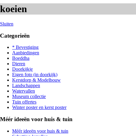
koeien
Sluiten
Categorieën
* Bevestiging
Aanbiedingen
Boeddha
Dieren
Doorkijkje
Eigen foto (in doorkijk)
Kerstdorp & Modelbouw
Landschappen
Watervallen
Museum collectie
Tuin offertes
Winter poster en kerst poster
Méér ideeën voor huis & tuin
Méér ideeën voor huis & tuin