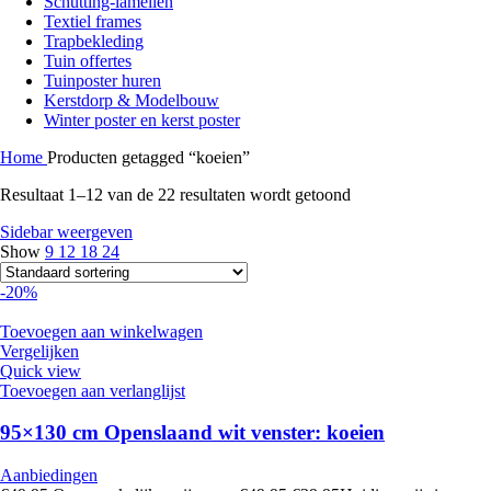
Schutting-lamellen
Textiel frames
Trapbekleding
Tuin offertes
Tuinposter huren
Kerstdorp & Modelbouw
Winter poster en kerst poster
Home
Producten getagged “koeien”
Resultaat 1–12 van de 22 resultaten wordt getoond
Sidebar weergeven
Show
9
12
18
24
-20%
Toevoegen aan winkelwagen
Vergelijken
Quick view
Toevoegen aan verlanglijst
95×130 cm Openslaand wit venster: koeien
Aanbiedingen