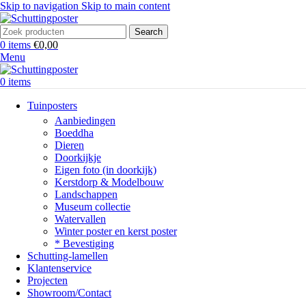
Skip to navigation
Skip to main content
Search
0
items
€
0,00
Menu
0
items
Tuinposters
Aanbiedingen
Boeddha
Dieren
Doorkijkje
Eigen foto (in doorkijk)
Kerstdorp & Modelbouw
Landschappen
Museum collectie
Watervallen
Winter poster en kerst poster
* Bevestiging
Schutting-lamellen
Klantenservice
Projecten
Showroom/Contact