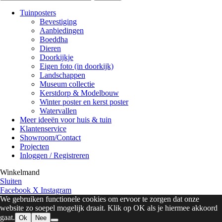
Tuinposters
Bevestiging
Aanbiedingen
Boeddha
Dieren
Doorkijkje
Eigen foto (in doorkijk)
Landschappen
Museum collectie
Kerstdorp & Modelbouw
Winter poster en kerst poster
Watervallen
Meer ideeën voor huis & tuin
Klantenservice
Showroom/Contact
Projecten
Inloggen / Registreren
Winkelmand
Sluiten
Facebook
X
Instagram
We gebruiken functionele cookies om ervoor te zorgen dat onze
website zo soepel mogelijk draait. Klik op OK als je hiermee akkoord
gaat.
Ok
Nee