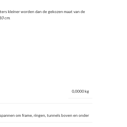
meters kleiner worden dan de gekozen maat van de
 10 cm
.
0,0000 kg
t spannen om frame
,
ringen
,
tunnels boven en onder