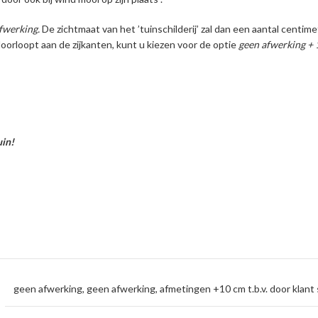
fwerking.
De zichtmaat van het ’tuinschilderij’ zal dan een aantal centi
oorloopt aan de zijkanten, kunt u kiezen voor de optie
geen afwerking +
uin!
geen afwerking
,
geen afwerking, afmetingen +10 cm t.b.v. door klan