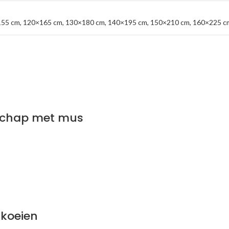
155 cm
,
120×165 cm
,
130×180 cm
,
140×195 cm
,
150×210 cm
,
160×225 c
dschap met mus
 koeien