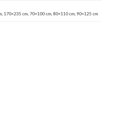
m
,
170×235 cm
,
70×100 cm
,
80×110 cm
,
90×125 cm