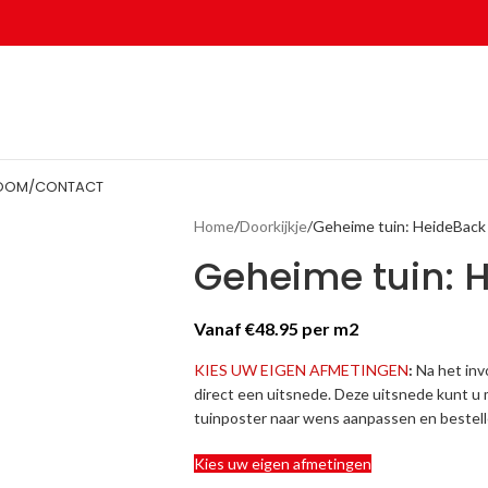
OOM/CONTACT
Home
Doorkijkje
Geheime tuin: Heide
Back
Geheime tuin: 
Vanaf €48.95 per m2
KIES
UW EIGEN AFMETINGEN
:
Na het in
direct een uitsnede. Deze uitsnede kunt u
tuinposter naar wens aanpassen en bestell
Kies uw eigen afmetingen