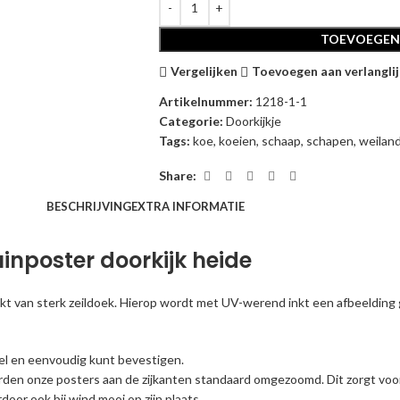
TOEVOEGEN
Vergelijken
Toevoegen aan verlanglij
Artikelnummer:
1218-1-1
Categorie:
Doorkijkje
Tags:
koe
,
koeien
,
schaap
,
schapen
,
weilan
Share:
BESCHRIJVING
EXTRA INFORMATIE
inposter doorkijk heide
kt van sterk zeildoek. Hierop wordt met UV-werend inkt een afbeelding 
el en eenvoudig kunt bevestigen.
den onze posters aan de zijkanten standaard omgezoomd. Dit zorgt voor
oor ook bij wind mooi op zijn plaats .