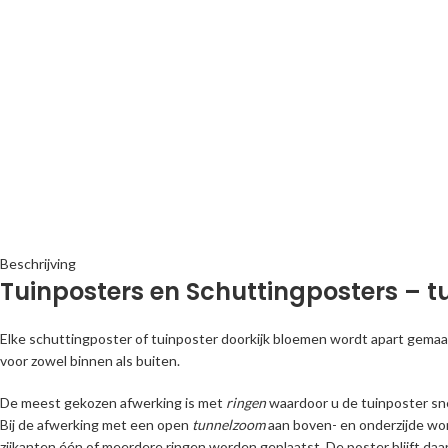
Beschrijving
Tuinposters en Schuttingposters – tu
Elke schuttingposter of tuinposter doorkijk bloemen wordt apart gemaa
voor zowel binnen als buiten.
De meest gekozen afwerking is met
ringen
waardoor u de tuinposter sn
Bij de afwerking met een open
tunnelzoom
aan boven- en onderzijde wor
zijkanten één of meerdere ringen worden geplaatst. De poster blijft daard