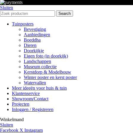
Sluiten
Search
Tuinposters
Bevestiging
Aanbiedingen
Boeddha
Dieren
Doorkijkje
Eigen foto (in doorkijk)
Landschappen
Museum collectie
Kerstdorp & Modelbouw
Winter poster en kerst poster
Watervallen
Meer ideeën voor huis & tuin
Klantenservice
Showroom/Contact
Projecten
Inloggen / Registreren
Winkelmand
Sluiten
Facebook
X
Instagram