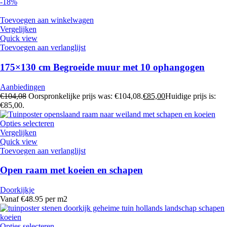
-18%
Toevoegen aan winkelwagen
Vergelijken
Quick view
Toevoegen aan verlanglijst
175×130 cm Begroeide muur met 10 ophangogen
Aanbiedingen
€
104,08
Oorspronkelijke prijs was: €104,08.
€
85,00
Huidige prijs is:
€85,00.
Opties selecteren
Vergelijken
Quick view
Toevoegen aan verlanglijst
Open raam met koeien en schapen
Doorkijkje
Vanaf €48.95 per m2
Opties selecteren