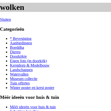
wolken
Sluiten
Categorieën
* Bevestiging
Aanbiedingen
Boeddha
Dieren
Doorkijkje
Eigen foto (in doorkijk)
Kerstdorp & Modelbouw
Landschappen
Watervallen
Museum collectie
Tuin offertes
Winter poster en kerst poster
Méér ideeën voor huis & tuin
Méér ideeën voor huis & tuin