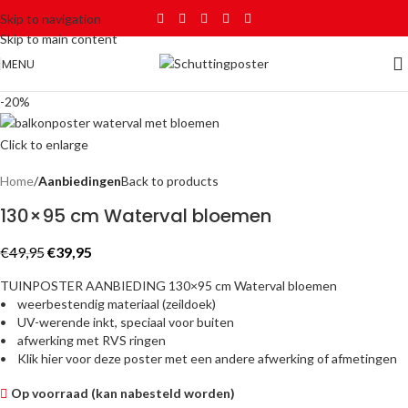
Skip to navigation
Skip to main content
MENU
-20%
Click to enlarge
Home
Aanbiedingen
Back to products
130×95 cm Waterval bloemen
€
49,95
€
39,95
TUINPOSTER AANBIEDING 130×95 cm Waterval bloemen
• weerbestendig materiaal (zeildoek)
• UV-werende inkt, speciaal voor buiten
• afwerking met RVS ringen
• Klik hier voor deze poster met een andere afwerking of afmetingen
Op voorraad (kan nabesteld worden)