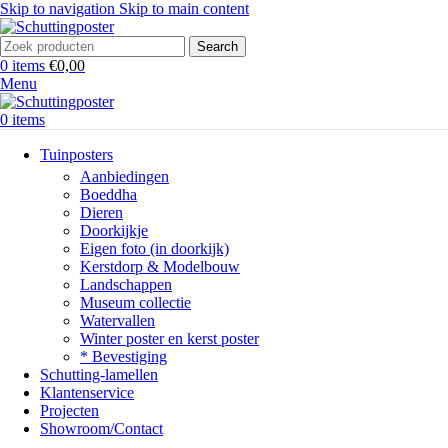
Skip to navigation
Skip to main content
Search
0
items
€
0,00
Menu
0
items
Tuinposters
Aanbiedingen
Boeddha
Dieren
Doorkijkje
Eigen foto (in doorkijk)
Kerstdorp & Modelbouw
Landschappen
Museum collectie
Watervallen
Winter poster en kerst poster
* Bevestiging
Schutting-lamellen
Klantenservice
Projecten
Showroom/Contact