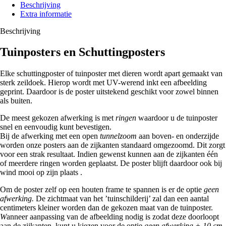
Beschrijving
Extra informatie
Beschrijving
Tuinposters en Schuttingposters
Elke schuttingposter of tuinposter met dieren wordt apart gemaakt van
sterk zeildoek. Hierop wordt met UV-werend inkt een afbeelding
geprint. Daardoor is de poster uitstekend geschikt voor zowel binnen
als buiten.
De meest gekozen afwerking is met
ringen
waardoor u de tuinposter
snel en eenvoudig kunt bevestigen.
Bij de afwerking met een open
tunnelzoom
aan boven- en onderzijde
worden onze posters aan de zijkanten standaard omgezoomd. Dit zorgt
voor een strak resultaat. Indien gewenst kunnen aan de zijkanten één
of meerdere ringen worden geplaatst. De poster blijft daardoor ook bij
wind mooi op zijn plaats .
Om de poster zelf op een houten frame te spannen is er de optie
geen
afwerking.
De zichtmaat van het ’tuinschilderij’ zal dan een aantal
centimeters kleiner worden dan de gekozen maat van de tuinposter.
W
anneer aanpassing van de afbeelding nodig is zodat deze doorloopt
aan de zijkanten, kunt u kiezen voor de optie
geen afwerking + 10 cm
.