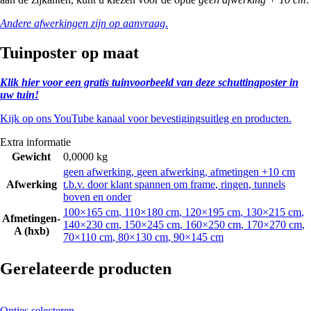
Andere afwerkingen zijn op aanvraag
.
Tuinposter op maat
Klik hier voor een gratis tuinvoorbeeld van deze schuttingposter in
uw tuin!
Kijk op ons YouTube kanaal voor bevestigingsuitleg en producten.
Extra informatie
Gewicht
0,0000 kg
geen afwerking
,
geen afwerking, afmetingen +10 cm
Afwerking
t.b.v. door klant spannen om frame
,
ringen
,
tunnels
boven en onder
100×165 cm
,
110×180 cm
,
120×195 cm
,
130×215 cm
,
Afmetingen-
140×230 cm
,
150×245 cm
,
160×250 cm
,
170×270 cm
,
A (hxb)
70×110 cm
,
80×130 cm
,
90×145 cm
Gerelateerde producten
Opties selecteren