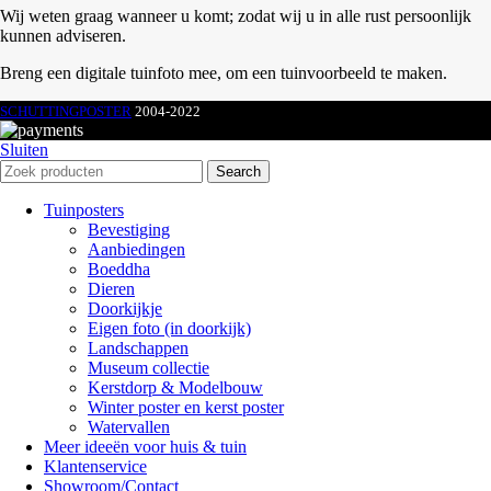
Wij weten graag wanneer u komt; zodat wij u in alle rust persoonlijk
kunnen adviseren.
Breng een digitale tuinfoto mee, om een tuinvoorbeeld te maken.
SCHUTTINGPOSTER
2004-2022
Sluiten
Search
Tuinposters
Bevestiging
Aanbiedingen
Boeddha
Dieren
Doorkijkje
Eigen foto (in doorkijk)
Landschappen
Museum collectie
Kerstdorp & Modelbouw
Winter poster en kerst poster
Watervallen
Meer ideeën voor huis & tuin
Klantenservice
Showroom/Contact