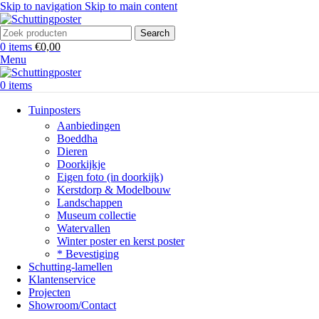
Skip to navigation
Skip to main content
Search
0
items
€
0,00
Menu
0
items
Tuinposters
Aanbiedingen
Boeddha
Dieren
Doorkijkje
Eigen foto (in doorkijk)
Kerstdorp & Modelbouw
Landschappen
Museum collectie
Watervallen
Winter poster en kerst poster
* Bevestiging
Schutting-lamellen
Klantenservice
Projecten
Showroom/Contact