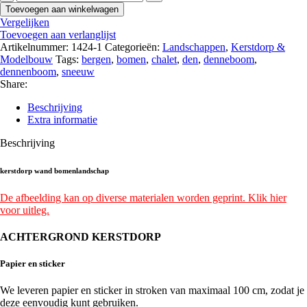
wand
Toevoegen aan winkelwagen
bomenlandschap
Vergelijken
aantal
Toevoegen aan verlanglijst
Artikelnummer:
1424-1
Categorieën:
Landschappen
,
Kerstdorp &
Modelbouw
Tags:
bergen
,
bomen
,
chalet
,
den
,
denneboom
,
dennenboom
,
sneeuw
Share:
Beschrijving
Extra informatie
Beschrijving
kerstdorp wand bomenlandschap
De afbeelding kan op diverse materialen worden geprint. Klik hier
voor uitleg.
ACHTERGROND KERSTDORP
Papier en sticker
We leveren papier en sticker in stroken van maximaal 100 cm, zodat je
deze eenvoudig kunt gebruiken.