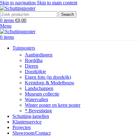
Skip to navigation
Skip to main content
Search
0
items
€
0,00
Menu
0
items
Tuinposters
Aanbiedingen
Boeddha
Dieren
Doorkijkje
Eigen foto (in doorkijk)
Kerstdorp & Modelbouw
Landschappen
Museum collectie
Watervallen
Winter poster en kerst poster
* Bevestiging
Schutting-lamellen
Klantenservice
Projecten
Showroom/Contact