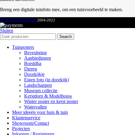
Breng een digitale tuinfoto mee, om een tuinvoorbeeld te maken.
SCHUTTINGPOSTER
2004-2022
Sluiten
Search
Tuinposters
Bevestiging
Aanbiedingen
Boeddha
Dieren
Doorkijkje
Eigen foto (in doorkijk)
Landschappen
Museum collectie
Kerstdorp & Modelbouw
Winter poster en kerst poster
Watervallen
Meer ideeën voor huis & tuin
Klantenservice
Showroom/Contact
Projecten
Inloggen / Registreren