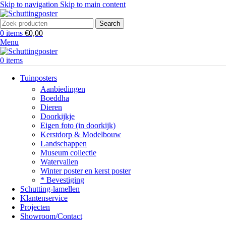
Skip to navigation
Skip to main content
Search
0
items
€
0,00
Menu
0
items
Tuinposters
Aanbiedingen
Boeddha
Dieren
Doorkijkje
Eigen foto (in doorkijk)
Kerstdorp & Modelbouw
Landschappen
Museum collectie
Watervallen
Winter poster en kerst poster
* Bevestiging
Schutting-lamellen
Klantenservice
Projecten
Showroom/Contact