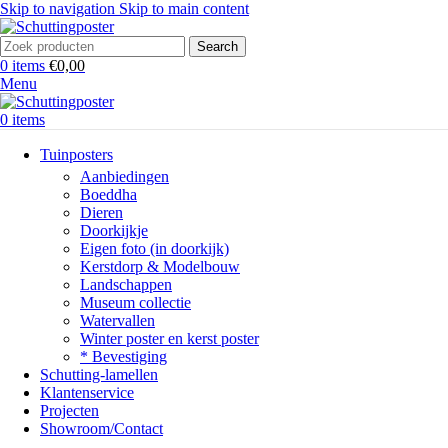
Skip to navigation
Skip to main content
Search
0
items
€
0,00
Menu
0
items
Tuinposters
Aanbiedingen
Boeddha
Dieren
Doorkijkje
Eigen foto (in doorkijk)
Kerstdorp & Modelbouw
Landschappen
Museum collectie
Watervallen
Winter poster en kerst poster
* Bevestiging
Schutting-lamellen
Klantenservice
Projecten
Showroom/Contact