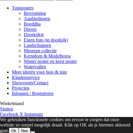
Tuinposters
Bevestiging
Aanbiedingen
Boeddha
Dieren
Doorkijkje
Eigen foto (in doorkijk)
Landschappen
Museum collectie
Kerstdorp & Modelbouw
Winter poster en kerst poster
Watervallen
Meer ideeën voor huis & tuin
Klantenservice
Showroom/Contact
Projecten
Inloggen / Registreren
Winkelmand
Sluiten
Facebook
X
Instagram
We gebruiken functionele cookies om ervoor te zorgen dat onze
website zo soepel mogelijk draait. Klik op OK als je hiermee akkoord
gaat.
Ok
Nee