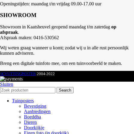
Openingstijden: maandag t/m vrijdag 09.00-17.00 uur
SHOWROOM
Showroom in Kaatsheuvel geopend maandag t/m zaterdag
op
afspraak
.
Afspraak maken: 0416-530562
Wij weten graag wanneer u komt; zodat wij u in alle rust persoonlijk
kunnen adviseren.
Breng een digitale tuinfoto mee, om een tuinvoorbeeld te maken.
SCHUTTINGPOSTER
2004-2022
Sluiten
Search
Tuinposters
Bevestiging
Aanbiedingen
Boeddha
Dieren
Doorkijkje
Eigen foto (in doorkijk)