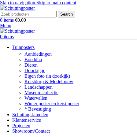
Skip to navigation
Skip to main content
Search
0
items
€
0,00
Menu
0
items
Tuinposters
Aanbiedingen
Boeddha
Dieren
Doorkijkje
Eigen foto (in doorkijk)
Kerstdorp & Modelbouw
Landschappen
Museum collectie
Watervallen
Winter poster en kerst poster
* Bevestiging
Schutting-lamellen
Klantenservice
Projecten
Showroom/Contact