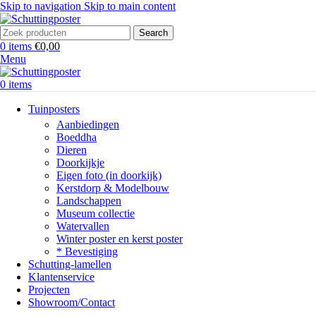
Skip to navigation
Skip to main content
Search
0
items
€
0,00
Menu
0
items
Tuinposters
Aanbiedingen
Boeddha
Dieren
Doorkijkje
Eigen foto (in doorkijk)
Kerstdorp & Modelbouw
Landschappen
Museum collectie
Watervallen
Winter poster en kerst poster
* Bevestiging
Schutting-lamellen
Klantenservice
Projecten
Showroom/Contact