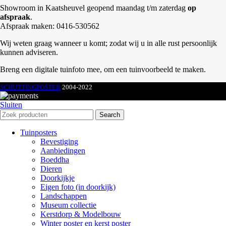
Showroom in Kaatsheuvel geopend maandag t/m zaterdag
op
afspraak
.
Afspraak maken: 0416-530562
Wij weten graag wanneer u komt; zodat wij u in alle rust persoonlijk
kunnen adviseren.
Breng een digitale tuinfoto mee, om een tuinvoorbeeld te maken.
SCHUTTINGPOSTER
2004-2022
Sluiten
Search
Tuinposters
Bevestiging
Aanbiedingen
Boeddha
Dieren
Doorkijkje
Eigen foto (in doorkijk)
Landschappen
Museum collectie
Kerstdorp & Modelbouw
Winter poster en kerst poster