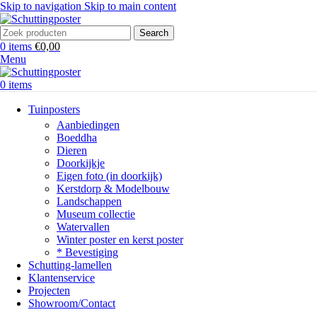
Skip to navigation
Skip to main content
Search
0
items
€
0,00
Menu
0
items
Tuinposters
Aanbiedingen
Boeddha
Dieren
Doorkijkje
Eigen foto (in doorkijk)
Kerstdorp & Modelbouw
Landschappen
Museum collectie
Watervallen
Winter poster en kerst poster
* Bevestiging
Schutting-lamellen
Klantenservice
Projecten
Showroom/Contact