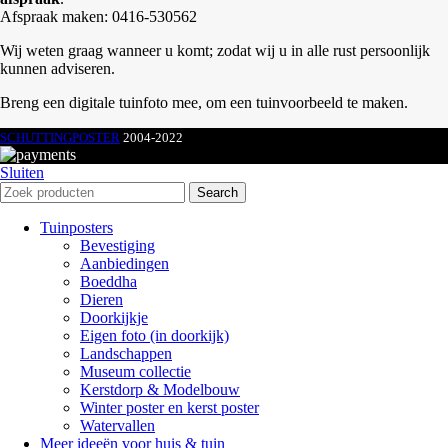
Afspraak maken: 0416-530562
Wij weten graag wanneer u komt; zodat wij u in alle rust persoonlijk
kunnen adviseren.
Breng een digitale tuinfoto mee, om een tuinvoorbeeld te maken.
SCHUTTINGPOSTER
2004-2022
Sluiten
Search
Tuinposters
Bevestiging
Aanbiedingen
Boeddha
Dieren
Doorkijkje
Eigen foto (in doorkijk)
Landschappen
Museum collectie
Kerstdorp & Modelbouw
Winter poster en kerst poster
Watervallen
Meer ideeën voor huis & tuin