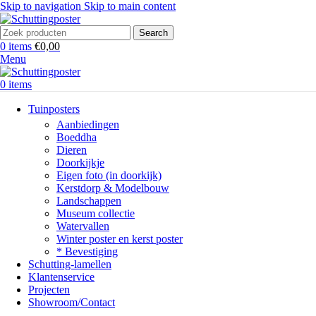
Skip to navigation
Skip to main content
Search
0
items
€
0,00
Menu
0
items
Tuinposters
Aanbiedingen
Boeddha
Dieren
Doorkijkje
Eigen foto (in doorkijk)
Kerstdorp & Modelbouw
Landschappen
Museum collectie
Watervallen
Winter poster en kerst poster
* Bevestiging
Schutting-lamellen
Klantenservice
Projecten
Showroom/Contact