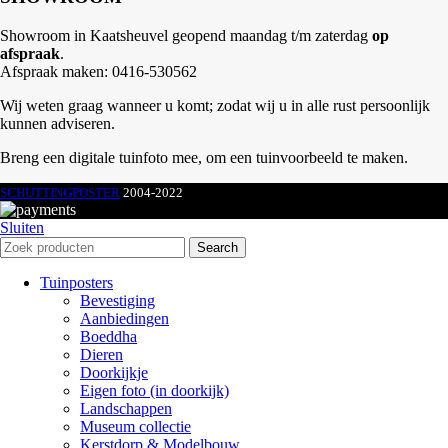
Showroom in Kaatsheuvel geopend maandag t/m zaterdag
op
afspraak
.
Afspraak maken: 0416-530562
Wij weten graag wanneer u komt; zodat wij u in alle rust persoonlijk
kunnen adviseren.
Breng een digitale tuinfoto mee, om een tuinvoorbeeld te maken.
SCHUTTINGPOSTER
2004-2022
Sluiten
Search
Tuinposters
Bevestiging
Aanbiedingen
Boeddha
Dieren
Doorkijkje
Eigen foto (in doorkijk)
Landschappen
Museum collectie
Kerstdorp & Modelbouw