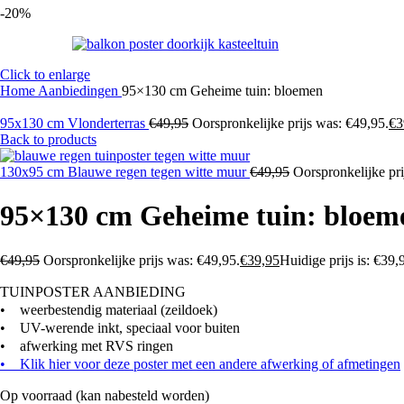
-20%
Click to enlarge
Home
Aanbiedingen
95×130 cm Geheime tuin: bloemen
95x130 cm Vlonderterras
€
49,95
Oorspronkelijke prijs was: €49,95.
€
3
Back to products
130x95 cm Blauwe regen tegen witte muur
€
49,95
Oorspronkelijke pri
95×130 cm Geheime tuin: bloem
€
49,95
Oorspronkelijke prijs was: €49,95.
€
39,95
Huidige prijs is: €39,
TUINPOSTER AANBIEDING
• weerbestendig materiaal (zeildoek)
• UV-werende inkt, speciaal voor buiten
• afwerking met RVS ringen
• Klik hier voor deze poster met een andere afwerking of afmetingen
Op voorraad (kan nabesteld worden)