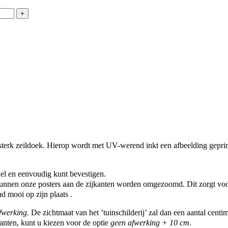
 sterk zeildoek. Hierop wordt met UV-werend inkt een afbeelding geprin
el en eenvoudig kunt bevestigen.
nnen onze posters aan de zijkanten worden omgezoomd. Dit zorgt voor 
d mooi op zijn plaats .
fwerking.
De zichtmaat van het ’tuinschilderij’ zal dan een aantal cent
anten, kunt u kiezen voor de optie
geen afwerking + 10 cm
.