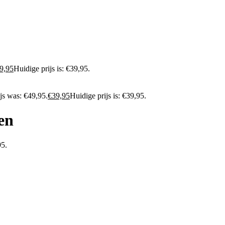
9,95
Huidige prijs is: €39,95.
js was: €49,95.
€
39,95
Huidige prijs is: €39,95.
en
95.