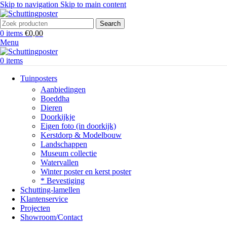
Skip to navigation
Skip to main content
Search
0
items
€
0,00
Menu
0
items
Tuinposters
Aanbiedingen
Boeddha
Dieren
Doorkijkje
Eigen foto (in doorkijk)
Kerstdorp & Modelbouw
Landschappen
Museum collectie
Watervallen
Winter poster en kerst poster
* Bevestiging
Schutting-lamellen
Klantenservice
Projecten
Showroom/Contact