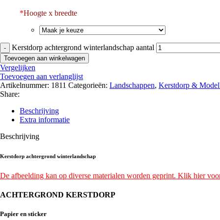
*
Hoogte x breedte
Kerstdorp achtergrond winterlandschap aantal
Toevoegen aan winkelwagen
Vergelijken
Toevoegen aan verlanglijst
Artikelnummer:
1811
Categorieën:
Landschappen
,
Kerstdorp & Mode
Share:
Beschrijving
Extra informatie
Beschrijving
Kerstdorp achtergrond winterlandschap
De afbeelding kan op diverse materialen worden geprint. Klik hier voor
ACHTERGROND KERSTDORP
Papier en sticker