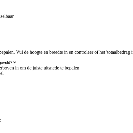
sselbaar
epalen. Vul de hoogte en breedte in en controleer of het 'totaalbedrag inc
rboven in om de juiste uitsnede te bepalen
bel
t