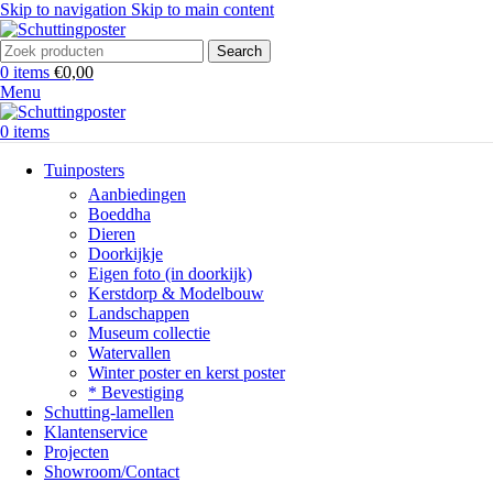
Skip to navigation
Skip to main content
Search
0
items
€
0,00
Menu
0
items
Tuinposters
Aanbiedingen
Boeddha
Dieren
Doorkijkje
Eigen foto (in doorkijk)
Kerstdorp & Modelbouw
Landschappen
Museum collectie
Watervallen
Winter poster en kerst poster
* Bevestiging
Schutting-lamellen
Klantenservice
Projecten
Showroom/Contact