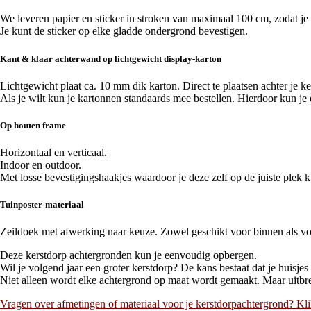
We leveren papier en sticker in stroken van maximaal 100 cm, zodat j
Je kunt de sticker op elke gladde ondergrond bevestigen.
Kant & klaar achterwand op lichtgewicht display-karton
Lichtgewicht plaat ca. 10 mm dik karton. Direct te plaatsen achter je ke
Als je wilt kun je kartonnen standaards mee bestellen. Hierdoor kun je 
Op houten frame
Horizontaal en verticaal.
Indoor en outdoor.
Met losse bevestigingshaakjes waardoor je deze zelf op de juiste plek k
Tuinposter-materiaal
Zeildoek met afwerking naar keuze. Zowel geschikt voor binnen als voo
Deze kerstdorp achtergronden kun je eenvoudig opbergen.
Wil je volgend jaar een groter kerstdorp? De kans bestaat dat je huisjes
Niet alleen wordt elke achtergrond op maat wordt gemaakt. Maar uitbrei
Vragen over afmetingen of materiaal voor je kerstdorpachtergrond? Kl