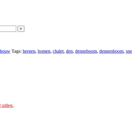
lbouw
Tags:
bergen
,
bomen
,
chalet
,
den
,
denneboom
,
dennenboom
,
sn
 uitleg.