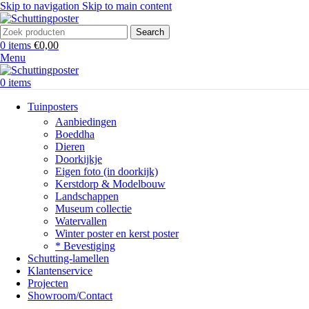
Skip to navigation
Skip to main content
Search
0
items
€
0,00
Menu
0
items
Tuinposters
Aanbiedingen
Boeddha
Dieren
Doorkijkje
Eigen foto (in doorkijk)
Kerstdorp & Modelbouw
Landschappen
Museum collectie
Watervallen
Winter poster en kerst poster
* Bevestiging
Schutting-lamellen
Klantenservice
Projecten
Showroom/Contact