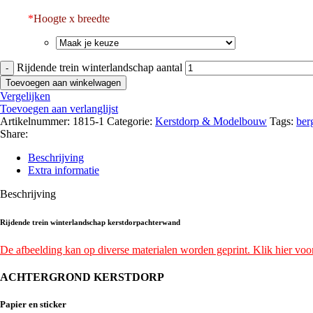
*
Hoogte x breedte
Rijdende trein winterlandschap aantal
Toevoegen aan winkelwagen
Vergelijken
Toevoegen aan verlanglijst
Artikelnummer:
1815-1
Categorie:
Kerstdorp & Modelbouw
Tags:
ber
Share:
Beschrijving
Extra informatie
Beschrijving
Rijdende trein winterlandschap kerstdorpachterwand
De afbeelding kan op diverse materialen worden geprint. Klik hier voor
ACHTERGROND KERSTDORP
Papier en sticker