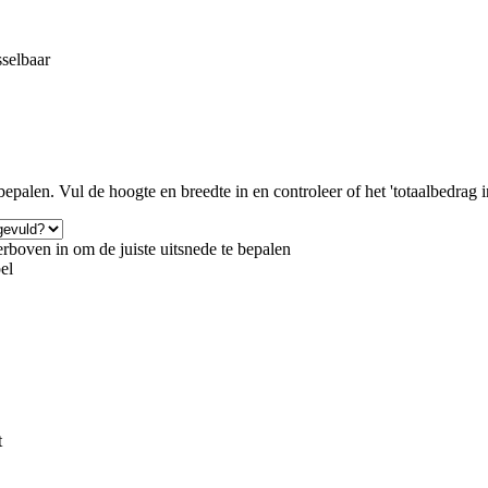
sselbaar
epalen. Vul de hoogte en breedte in en controleer of het 'totaalbedrag inc
rboven in om de juiste uitsnede te bepalen
bel
t