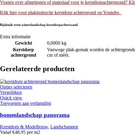
Vragen over afmetingen of materiaal voor je kerstdorpachtergrond? Kl
Klik hier voor plakinstructie kerstdorp achtergrond op Youtube.
Rijdende trein winterlandschap kerstdorpachterwand
Extra informatie
Gewicht
0,0000 kg
Kerstdorp
Vanwege plak-gemak worden de achtergronden 
achtergrond
cm of méér.
Gerelateerde producten
Opties selecteren
Vergelijken
Quick view
Toevoegen aan verlanglijst
bomenlandschap panorama
Kerstdorp & Modelbouw
,
Landschappen
Vanaf €48.95 per m2