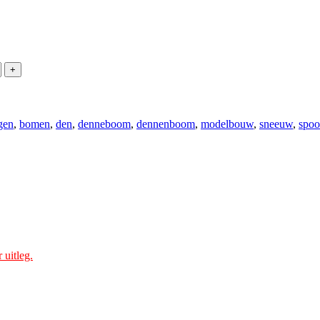
gen
,
bomen
,
den
,
denneboom
,
dennenboom
,
modelbouw
,
sneeuw
,
spoo
 uitleg.