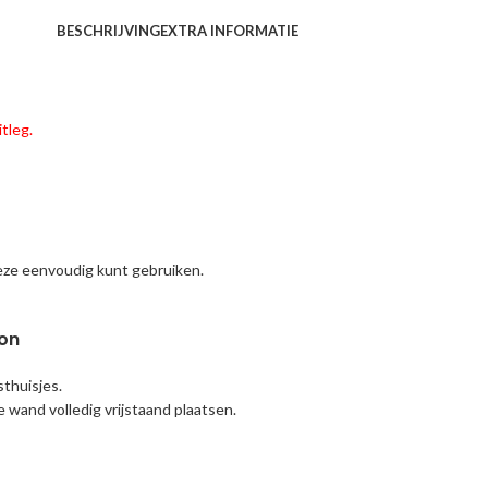
BESCHRIJVING
EXTRA INFORMATIE
tleg.
deze eenvoudig kunt gebruiken.
ton
sthuisjes.
e wand volledig vrijstaand plaatsen.