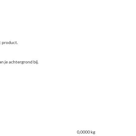
t product.
n je achtergrond bij.
0,0000 kg