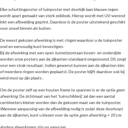
Elke schuttingposter of tuinposter met doorkijk laan blauwe regen
wordt apart gemaakt van sterk zeildoek. Hierop wordt met UV-werend
inkt een afbeelding geprint. Daardoor is de poster uitstekend geschikt
voor zowel binnen als buiten.
De meest gekozen afwerking is met
ringen
waardoor u de tuinposter
snel en eenvoudig kunt bevestigen.
Bij de afwerking met een open
tunnelzoom
aan boven- en onderzijde
worden onze posters aan de zijkanten standaard omgezoomd. Dit zorgt
voor een strak resultaat. Indien gewenst kunnen aan de zijkanten één
of meerdere ringen worden geplaatst. De poster blijft daardoor ook bij
wind mooi op zijn plaats .
Om de poster zelf op een houten frame te spannen is er de optie
geen
afwerking.
De zichtmaat van het ’tuinschilderij’ zal dan een aantal
centimeters kleiner worden dan de gekozen maat van de tuinposter.
W
anneer aanpassing van de afbeelding nodig is zodat deze doorloopt
aan de zijkanten, kunt u kiezen voor de optie
geen afwerking + 10 cm
.
Andere afwerkingen zijn op aanvraag
.