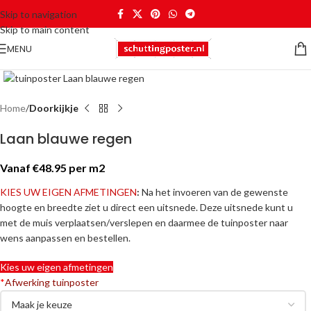
Skip to navigation
Skip to main content
MENU
Home
Doorkijkje
Laan blauwe regen
Vanaf €48.95 per m2
KIES
UW EIGEN AFMETINGEN
:
Na het invoeren van de gewenste
hoogte en breedte ziet u direct een uitsnede. Deze uitsnede kunt u
met de muis verplaatsen/verslepen en daarmee de tuinposter naar
wens aanpassen en bestellen.
Kies uw eigen afmetingen
*
Afwerking tuinposter