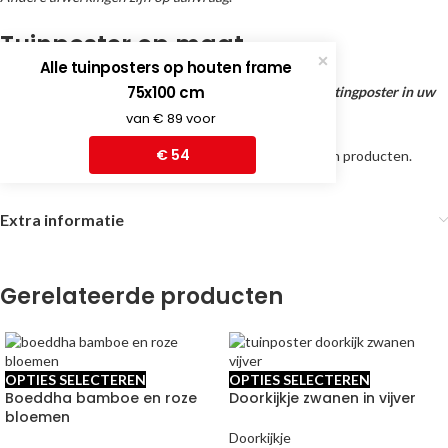
Tuinposter op maat
Alle tuinposters op houten frame
75x100 cm
Klik hier voor een gratis tuinvoorbeeld van deze schuttingposter in uw
tuin!
van € 89 voor
€ 54
Kijk op ons YouTube kanaal voor bevestigingsuitleg en producten.
Extra informatie
Gerelateerde producten
OPTIES SELECTEREN
OPTIES SELECTEREN
Boeddha bamboe en roze
Doorkijkje zwanen in vijver
bloemen
Doorkijkje