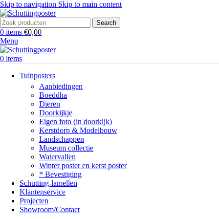
Skip to navigation
Skip to main content
Search
0
items
€
0,00
Menu
0
items
Tuinposters
Aanbiedingen
Boeddha
Dieren
Doorkijkje
Eigen foto (in doorkijk)
Kerstdorp & Modelbouw
Landschappen
Museum collectie
Watervallen
Winter poster en kerst poster
* Bevestiging
Schutting-lamellen
Klantenservice
Projecten
Showroom/Contact