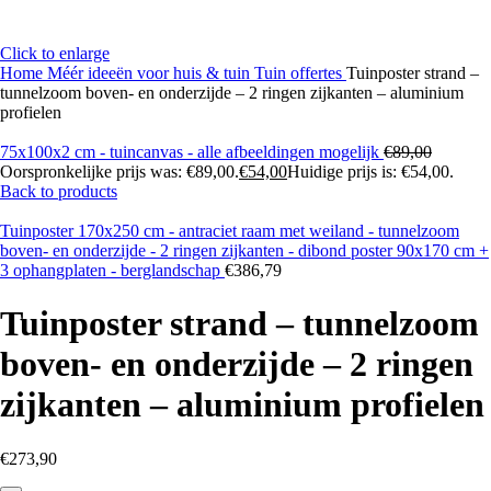
Click to enlarge
Home
Méér ideeën voor huis & tuin
Tuin offertes
Tuinposter strand –
tunnelzoom boven- en onderzijde – 2 ringen zijkanten – aluminium
profielen
75x100x2 cm - tuincanvas - alle afbeeldingen mogelijk
€
89,00
Oorspronkelijke prijs was: €89,00.
€
54,00
Huidige prijs is: €54,00.
Back to products
Tuinposter 170x250 cm - antraciet raam met weiland - tunnelzoom
boven- en onderzijde - 2 ringen zijkanten - dibond poster 90x170 cm +
3 ophangplaten - berglandschap
€
386,79
Tuinposter strand – tunnelzoom
boven- en onderzijde – 2 ringen
zijkanten – aluminium profielen
€
273,90