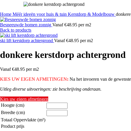
Home
Méér ideeën voor huis & tuin
Kerstdorp & Modelbouw
donkere
Besneeuwde bomen zonnig
Vanaf €48.95 per m2
Back to products
ski lift kerstdorp achtergrond
Vanaf €48.95 per m2
donkere kerstdorp achtergrond
Vanaf €48.95 per m2
KIES UW EIGEN AFMETINGEN
:
Na het invoeren van de gewenste h
Uitleg diverse uitvoeringen: zie beschrijving onderaan.
Kies uw eigen afmetingen
Hoogte (cm)
Breedte (cm)
Totaal Oppervlakte (m²)
Product prijs