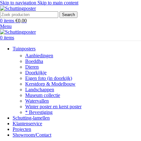
Skip to navigation
Skip to main content
Search
0
items
€
0,00
Menu
0
items
Tuinposters
Aanbiedingen
Boeddha
Dieren
Doorkijkje
Eigen foto (in doorkijk)
Kerstdorp & Modelbouw
Landschappen
Museum collectie
Watervallen
Winter poster en kerst poster
* Bevestiging
Schutting-lamellen
Klantenservice
Projecten
Showroom/Contact