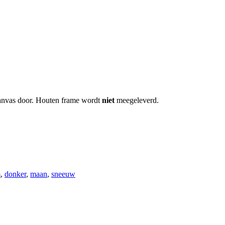
 canvas door. Houten frame wordt
niet
meegeleverd.
m
,
donker
,
maan
,
sneeuw