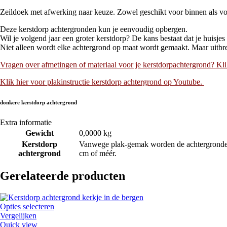
Zeildoek met afwerking naar keuze. Zowel geschikt voor binnen als voo
Deze kerstdorp achtergronden kun je eenvoudig opbergen.
Wil je volgend jaar een groter kerstdorp? De kans bestaat dat je huisjes
Niet alleen wordt elke achtergrond op maat wordt gemaakt. Maar uitbrei
Vragen over afmetingen of materiaal voor je kerstdorpachtergrond? Kl
Klik hier voor plakinstructie kerstdorp achtergrond op Youtube.
donkere kerstdorp achtergrond
Extra informatie
Gewicht
0,0000 kg
Kerstdorp
Vanwege plak-gemak worden de achtergronden 
achtergrond
cm of méér.
Gerelateerde producten
Opties selecteren
Vergelijken
Quick view