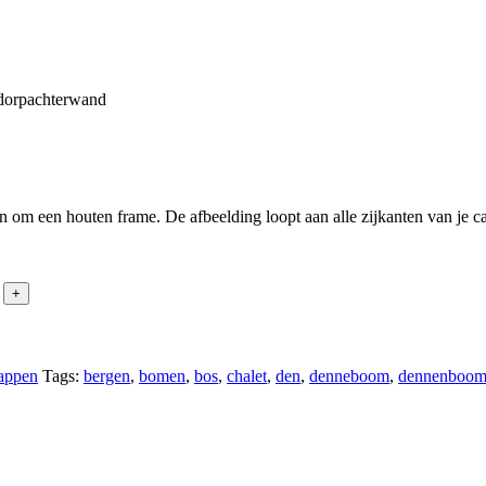
en om een houten frame. De afbeelding loopt aan alle zijkanten van je
appen
Tags:
bergen
,
bomen
,
bos
,
chalet
,
den
,
denneboom
,
dennenboo