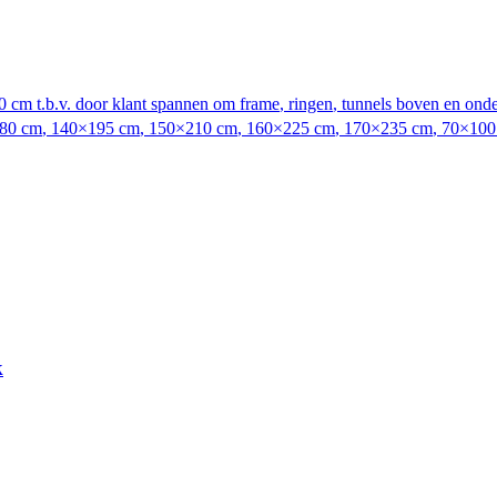
 cm t.b.v. door klant spannen om frame
,
ringen
,
tunnels boven en ond
80 cm
,
140×195 cm
,
150×210 cm
,
160×225 cm
,
170×235 cm
,
70×100
k