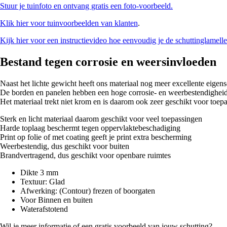
Stuur je tuinfoto en ontvang gratis een foto-voorbeeld.
Klik hier voor tuinvoorbeelden van klanten
.
Kijk hier voor een instructievideo hoe eenvoudig je de schuttinglamelle
Bestand tegen corrosie en weersinvloeden
Naast het lichte gewicht heeft ons materiaal nog meer excellente eigen
De borden en panelen hebben een hoge corrosie- en weerbestendigheid
Het materiaal trekt niet krom en is daarom ook zeer geschikt voor toep
Sterk en licht materiaal daarom geschikt voor veel toepassingen
Harde toplaag beschermt tegen oppervlaktebeschadiging
Print op folie of met coating geeft je print extra bescherming
Weerbestendig, dus geschikt voor buiten
Brandvertragend, dus geschikt voor openbare ruimtes
Dikte
3 mm
Textuur:
Glad
Afwerking:
(Contour) frezen of boorgaten
Voor
Binnen en buiten
Waterafstotend
Wil je meer informatie of een gratis voorbeeld van jouw schutting?