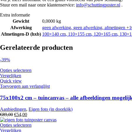
Stuur een mail naar onze klantenservice:
info@schuttingposter.nl
.
Extra informatie
Gewicht
0,0000 kg
Afwerking
geen afwerking
,
geen afwerking, afmetingen +10
Afmetingen-D (hxb)
100×140 cm
,
110×155 cm
,
120×165 cm
,
130×1
Gerelateerde producten
-39%
Opties selecteren
Vergelijken
Quick view
Toevoegen aan verlanglijst
75x100x2 cm – tuincanvas – alle afbeeldingen mogelij
Aanbiedingen
,
Eigen foto (in doorkijk)
Oorspronkelijke
Huidige
€
89,00
€
54,00
prijs
prijs
was:
is:
Opties selecteren
€89,00.
€54,00.
Vergelijken