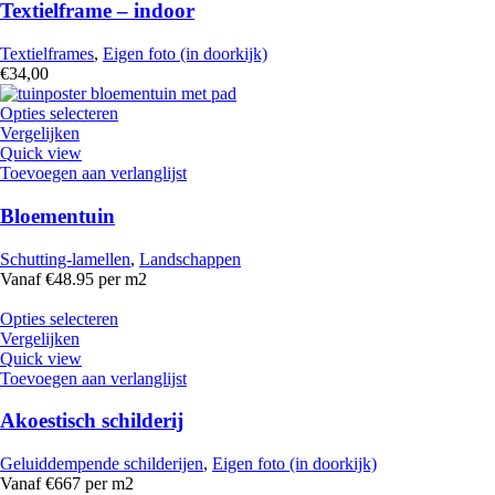
Textielframe – indoor
Textielframes
,
Eigen foto (in doorkijk)
€
34,00
Opties selecteren
Vergelijken
Quick view
Toevoegen aan verlanglijst
Bloementuin
Schutting-lamellen
,
Landschappen
Vanaf €48.95 per m2
Opties selecteren
Vergelijken
Quick view
Toevoegen aan verlanglijst
Akoestisch schilderij
Geluiddempende schilderijen
,
Eigen foto (in doorkijk)
Vanaf €667 per m2