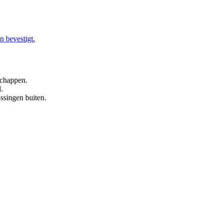
n bevestigt.
schappen.
.
assingen buiten.