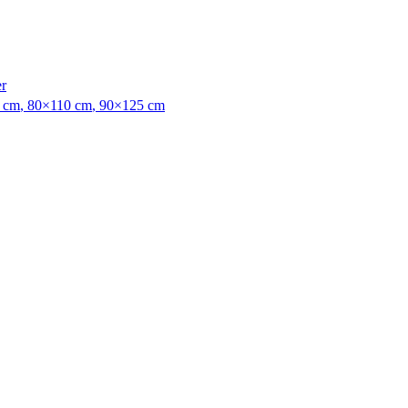
er
 cm
,
80×110 cm
,
90×125 cm