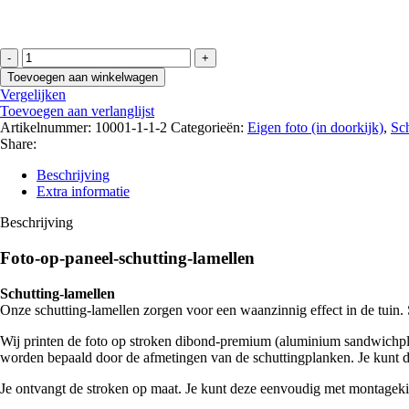
Foto
op
Toevoegen aan winkelwagen
paneel:
Vergelijken
schutting
Toevoegen aan verlanglijst
lamellen
Artikelnummer:
10001-1-1-2
Categorieën:
Eigen foto (in doorkijk)
,
Sch
aantal
Share:
Beschrijving
Extra informatie
Beschrijving
Foto-op-paneel-schutting-lamellen
Schutting-lamellen
Onze schutting-lamellen zorgen voor een waanzinnig effect in de tuin. 
Wij printen de foto op stroken dibond-premium (aluminium sandwichplaa
worden bepaald door de afmetingen van de schuttingplanken. Je kunt de 
Je ontvangt de stroken op maat. Je kunt deze eenvoudig met montageki