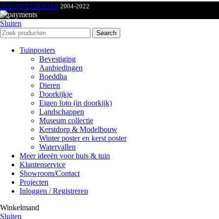
SCHUTTINGPOSTER
2004-2022
Sluiten
Search
Tuinposters
Bevestiging
Aanbiedingen
Boeddha
Dieren
Doorkijkje
Eigen foto (in doorkijk)
Landschappen
Museum collectie
Kerstdorp & Modelbouw
Winter poster en kerst poster
Watervallen
Meer ideeën voor huis & tuin
Klantenservice
Showroom/Contact
Projecten
Inloggen / Registreren
Winkelmand
Sluiten