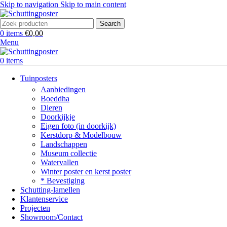
Skip to navigation
Skip to main content
Search
0
items
€
0,00
Menu
0
items
Tuinposters
Aanbiedingen
Boeddha
Dieren
Doorkijkje
Eigen foto (in doorkijk)
Kerstdorp & Modelbouw
Landschappen
Museum collectie
Watervallen
Winter poster en kerst poster
* Bevestiging
Schutting-lamellen
Klantenservice
Projecten
Showroom/Contact