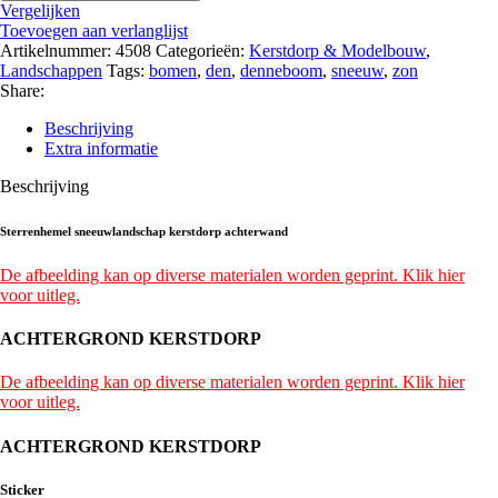
Vergelijken
Toevoegen aan verlanglijst
Artikelnummer:
4508
Categorieën:
Kerstdorp & Modelbouw
,
Landschappen
Tags:
bomen
,
den
,
denneboom
,
sneeuw
,
zon
Share:
Beschrijving
Extra informatie
Beschrijving
Sterrenhemel sneeuwlandschap kerstdorp achterwand
De afbeelding kan op diverse materialen worden geprint. Klik hier
voor uitleg.
ACHTERGROND KERSTDORP
De afbeelding kan op diverse materialen worden geprint. Klik hier
voor uitleg.
ACHTERGROND KERSTDORP
Sticker