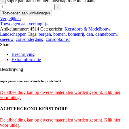
super panorama winterlandschap rode lucht aantal
Toevoegen aan winkelwagen
Vergelijken
Toevoegen aan verlanglijst
Artikelnummer:
4514
Categorieën:
Kerstdorp & Modelbouw
,
Landschappen
Tags:
bergen
,
bomen
,
bomenrij
,
den
,
denneboom
,
sneeuw
,
zonsondergang
,
zonsopkomst
Share:
Beschrijving
Extra informatie
Beschrijving
super panorama winterlandschap rode lucht
De afbeelding kan op diverse materialen worden geprint. Klik hier
voor uitleg.
ACHTERGROND KERSTDORP
De afbeelding kan op diverse materialen worden geprint. Klik hier
voor uitleg.