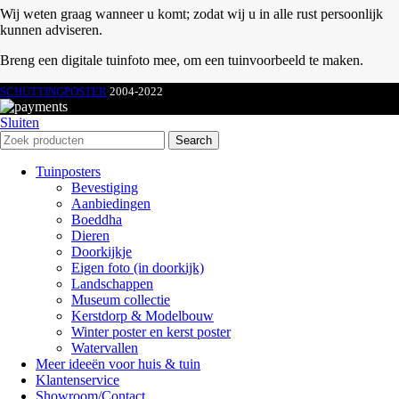
Wij weten graag wanneer u komt; zodat wij u in alle rust persoonlijk
kunnen adviseren.
Breng een digitale tuinfoto mee, om een tuinvoorbeeld te maken.
SCHUTTINGPOSTER
2004-2022
Sluiten
Search
Tuinposters
Bevestiging
Aanbiedingen
Boeddha
Dieren
Doorkijkje
Eigen foto (in doorkijk)
Landschappen
Museum collectie
Kerstdorp & Modelbouw
Winter poster en kerst poster
Watervallen
Meer ideeën voor huis & tuin
Klantenservice
Showroom/Contact