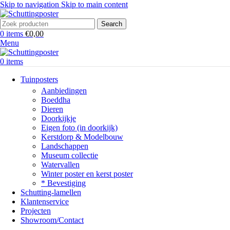
Skip to navigation
Skip to main content
Search
0
items
€
0,00
Menu
0
items
Tuinposters
Aanbiedingen
Boeddha
Dieren
Doorkijkje
Eigen foto (in doorkijk)
Kerstdorp & Modelbouw
Landschappen
Museum collectie
Watervallen
Winter poster en kerst poster
* Bevestiging
Schutting-lamellen
Klantenservice
Projecten
Showroom/Contact