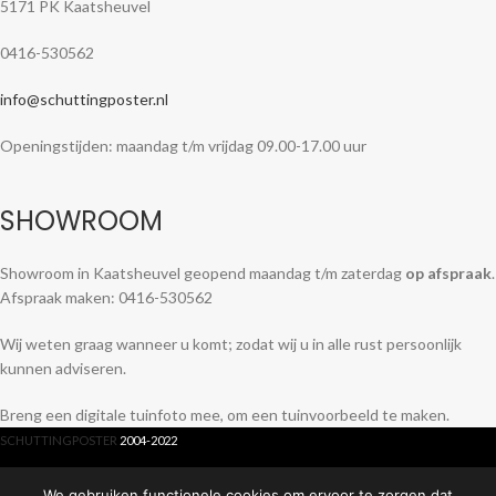
5171 PK Kaatsheuvel
0416-530562
info@schuttingposter.nl
Openingstijden: maandag t/m vrijdag 09.00-17.00 uur
SHOWROOM
Showroom in Kaatsheuvel geopend maandag t/m zaterdag
op afspraak
.
Afspraak maken: 0416-530562
Wij weten graag wanneer u komt; zodat wij u in alle rust persoonlijk
kunnen adviseren.
Breng een digitale tuinfoto mee, om een tuinvoorbeeld te maken.
SCHUTTINGPOSTER
2004-2022
We gebruiken functionele cookies om ervoor te zorgen dat