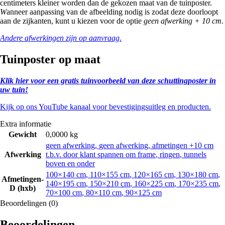
centimeters kleiner worden dan de gekozen maat van de tuinposter.
W
anneer aanpassing van de afbeelding nodig is zodat deze doorloopt
aan de zijkanten, kunt u kiezen voor de optie
geen afwerking + 10 cm
.
Andere afwerkingen zijn op aanvraag
.
Tuinposter op maat
Klik hier voor een gratis tuinvoorbeeld van deze schuttingposter in
uw tuin!
Kijk op ons YouTube kanaal voor bevestigingsuitleg en producten.
Extra informatie
Gewicht
0,0000 kg
geen afwerking
,
geen afwerking, afmetingen +10 cm
Afwerking
t.b.v. door klant spannen om frame
,
ringen
,
tunnels
boven en onder
100×140 cm
,
110×155 cm
,
120×165 cm
,
130×180 cm
,
Afmetingen-
140×195 cm
,
150×210 cm
,
160×225 cm
,
170×235 cm
,
D (hxb)
70×100 cm
,
80×110 cm
,
90×125 cm
Beoordelingen (0)
Beoordelingen