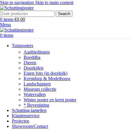
Skip to navigation
Skip to main content
Search
0
items
€
0,00
Menu
0
items
Tuinposters
Aanbiedingen
Boeddha
Dieren
Doorkijkje
Eigen foto (in doorkijk)
Kerstdorp & Modelbouw
Landschappen
Museum collectie
Watervallen
Winter poster en kerst poster
* Bevestiging
Schutting-lamellen
Klantenservice
Projecten
Showroom/Contact