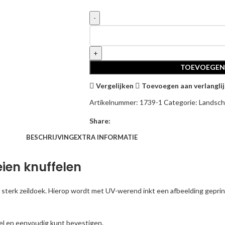
TOEVOEGEN
Vergelijken
Toevoegen aan verlanglij
Artikelnummer:
1739-1
Categorie:
Landsc
Share:
BESCHRIJVING
EXTRA INFORMATIE
eien knuffelen
sterk zeildoek. Hierop wordt met UV-werend inkt een afbeelding geprint
el en eenvoudig kunt bevestigen.