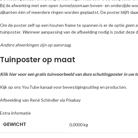
Bij de afwerking met een open
tunnelzoom
aan boven- en onderzijde wor
zijkanten één of meerdere ringen worden geplaatst. De poster blijft daard
Om de poster zelf op een houten frame te spannen is er de optie
geen a
tuinposter.
W
anneer aanpassing van de afbeelding nodig is zodat deze d
Andere afwerkingen zijn op aanvraag
.
Tuinposter op maat
Klik hier voor een gratis tuinvoorbeeld van deze schuttingposter in uw t
Kijk op ons YouTube kanaal voor bevestigingsuitleg en producten.
Afbeelding van
René Schindler
via
Pixabay
Extra informatie
GEWICHT
0,0000 kg