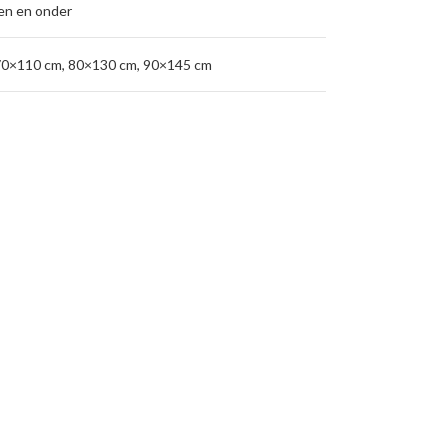
en en onder
70×110 cm
,
80×130 cm
,
90×145 cm