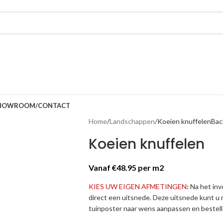
HOWROOM/CONTACT
Home
Landschappen
Koeien knuffelen
Bac
Koeien knuffelen
Vanaf €48.95 per m2
KIES
UW EIGEN AFMETINGEN
:
Na het in
direct een uitsnede. Deze uitsnede kunt u
tuinposter naar wens aanpassen en bestell