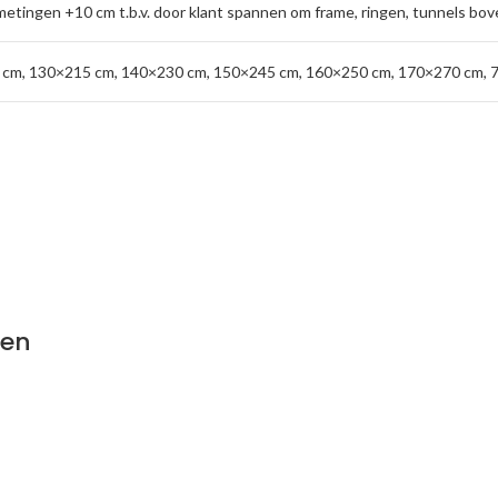
metingen +10 cm t.b.v. door klant spannen om frame
,
ringen
,
tunnels bov
 cm
,
130×215 cm
,
140×230 cm
,
150×245 cm
,
160×250 cm
,
170×270 cm
,
ien