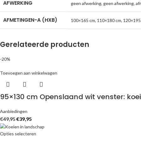
AFWERKING
geen afwerking
,
geen afwerking, af
AFMETINGEN-A (HXB)
100×165 cm
,
110×180 cm
,
120×195
Gerelateerde producten
-20%
Toevoegen aan winkelwagen
95×130 cm Openslaand wit venster: koe
Aanbiedingen
€
49,95
€
39,95
Opties selecteren