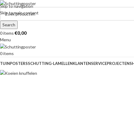
Skip to navigation
Skip to main content
Search
€
0,00
0
items
Menu
0
items
TUINPOSTERS
SCHUTTING-LAMELLEN
KLANTENSERVICE
PROJECTEN
S