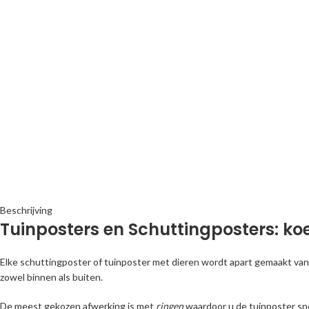
Beschrijving
Tuinposters en Schuttingposters: ko
Elke schuttingposter of tuinposter met dieren wordt apart gemaakt van 
zowel binnen als buiten.
De meest gekozen afwerking is met
ringen
waardoor u de tuinposter sn